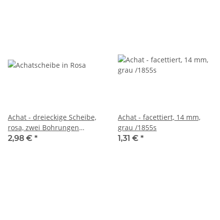
Achat - dreieckige Scheibe,
Achat - facettiert, 14 mm,
rosa, zwei Bohrungen
grau /1855s
/5655s
2,98 €
*
1,31 €
*