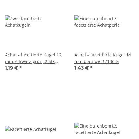
Achat - facettierte Kugel 12
Achat - facettierte Kugel 14
mm schwarz grün, 2 Stk
mm blau weiß /1864s
/4920s
1,19 €
*
1,43 €
*