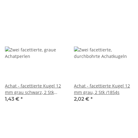
Achat - facettierte Kugel 12
Achat - facettierte Kugel 12
mm grau schwarz, 2 Stk
mm grau, 2 Stk /1854s
/1869s
1,43 €
*
2,02 €
*