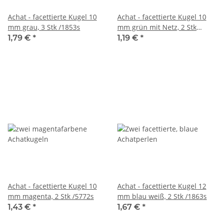
Achat - facettierte Kugel 10
Achat - facettierte Kugel 10
mm grau, 3 Stk /1853s
mm grün mit Netz, 2 Stk
/4864s
1,79 €
*
1,19 €
*
Achat - facettierte Kugel 10
Achat - facettierte Kugel 12
mm magenta, 2 Stk /5772s
mm blau weiß, 2 Stk /1863s
1,43 €
*
1,67 €
*