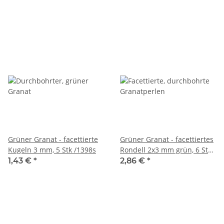
Grüner Granat - facettierte
Grüner Granat - facettiertes
Kugeln 3 mm, 5 Stk /1398s
Rondell 2x3 mm grün, 6 Stk
/4135s
1,43 €
*
2,86 €
*