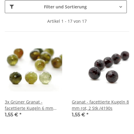
Filter und Sortierung
Artikel 1 - 17 von 17
3x Grüner Granat -
Granat - facettierte Kugeln 8
facettierte Kugeln 6 mm
mm rot, 2 Stk /4190s
/1393s
1,55 €
*
1,55 €
*