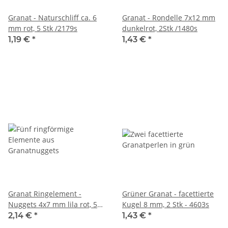
Granat - Naturschliff ca. 6
Granat - Rondelle 7x12 mm
mm rot, 5 Stk /2179s
dunkelrot, 2Stk /1480s
1,19 €
*
1,43 €
*
Granat Ringelement -
Grüner Granat - facettierte
Nuggets 4x7 mm lila rot, 5
Kugel 8 mm, 2 Stk - 4603s
Stk /R068
2,14 €
*
1,43 €
*