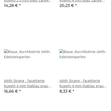
Kugeln 2,5 mm blau, Länge
Kugeln 4 mm blau, Länge 39
39,5 cm /6367
cm /6369
14,28 €
*
20,23 €
*
Iolith Strang - facettierte
Iolith Strang - facettierte
Kugeln 4 mm lilablau grau,
Kugeln 4 mm lilablau grau,
Länge 38,5 cm /6368
Länge 39 cm /6687
16,66 €
*
8,33 €
*