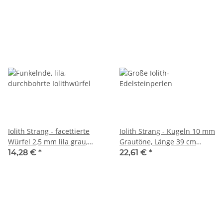
Iolith Strang - facettierte
Iolith Strang - Kugeln 10 mm
Würfel 2,5 mm lila grau,
Grautöne, Länge 39 cm
Länge 39 cm /7789
/3906
14,28 €
*
22,61 €
*