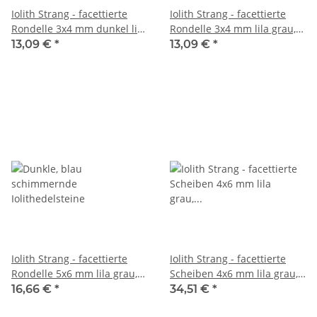
Iolith Strang - facettierte
Iolith Strang - facettierte
Rondelle 3x4 mm dunkel lila
Rondelle 3x4 mm lila grau,
grau, Länge 39 cm /7907
Länge 38,5 cm /7916
13,09 €
*
13,09 €
*
Iolith Strang - facettierte
Iolith Strang - facettierte
Rondelle 5x6 mm lila grau,
Scheiben 4x6 mm lila grau,
Länge 38,5 cm /5222
Länge 39 cm /1515
16,66 €
*
34,51 €
*