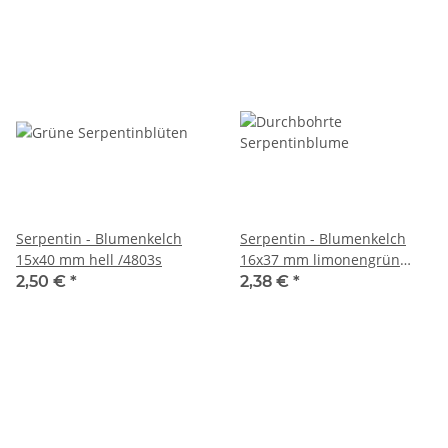
Serpentin - Blumenkelch
Serpentin - Blumenkelch
15x40 mm hell /4803s
16x37 mm limonengrün
/r131
2,50 €
*
2,38 €
*