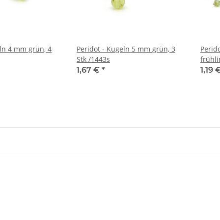
eln 4 mm grün, 4
Peridot - Kugeln 5 mm grün, 3
Perido
Stk /1443s
frühl
1,67 €
*
1,19 