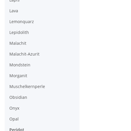
Lava
Lemonquarz
Lepidolith
Malachit
Malachit-Azurit
Mondstein
Morganit
Muschelkernperle
Obsidian
Onyx
Opal
Peridot