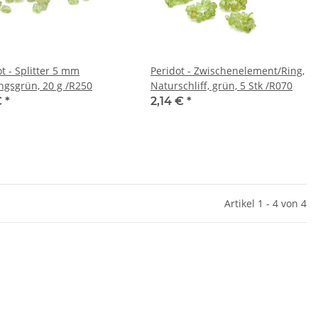
t - Splitter 5 mm
Peridot - Zwischenelement/Ring,
ingsgrün, 20 g /R250
Naturschliff, grün, 5 Stk /R070
€
*
2,14 €
*
Artikel 1 - 4 von 4