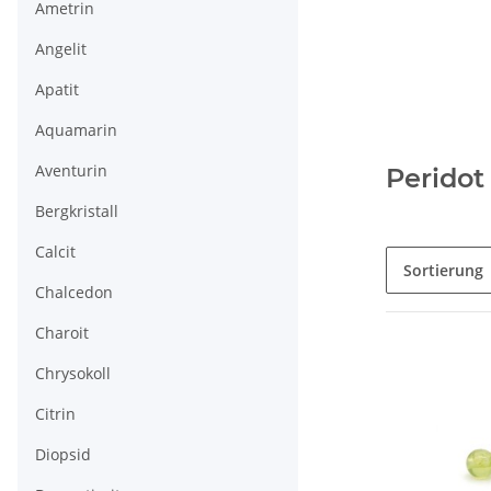
Ametrin
Angelit
Apatit
Aquamarin
Aventurin
Peridot
Bergkristall
Calcit
Sortierung
Chalcedon
Charoit
Chrysokoll
Citrin
Diopsid