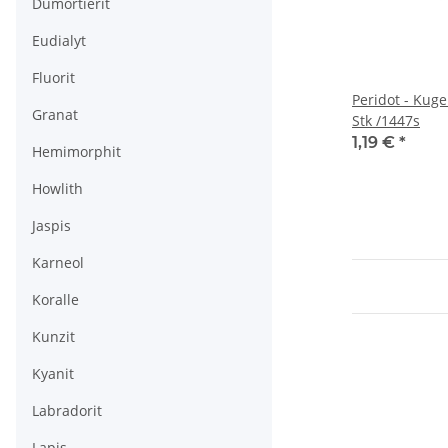
Dumortierit
Eudialyt
Fluorit
Peridot - Kug
Granat
Stk /1447s
1,19 €
*
Hemimorphit
Howlith
Jaspis
Karneol
Koralle
Kunzit
Kyanit
Labradorit
Lapis