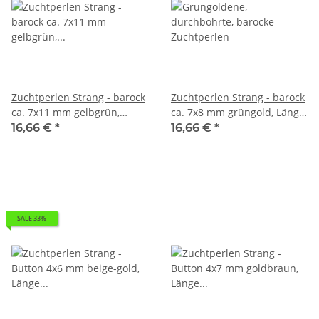
Zuchtperlen Strang - barock
Zuchtperlen Strang - barock
ca. 7x11 mm gelbgrün,
ca. 7x8 mm grüngold, Länge
Länge 40 cm /7144
37 cm /R299
16,66 €
*
16,66 €
*
SALE 33%