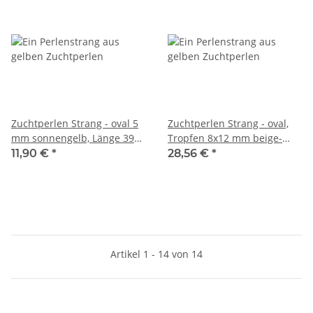
Zuchtperlen Strang - oval 5
Zuchtperlen Strang - oval,
mm sonnengelb, Länge 39
Tropfen 8x12 mm beige-
cm /7620
gold, Länge 40 cm /7250
11,90 €
*
28,56 €
*
Artikel 1 - 14 von 14