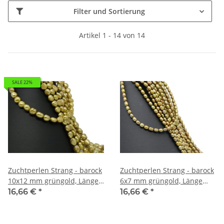
Filter und Sortierung
Artikel 1 - 14 von 14
SALE 22%
Zuchtperlen Strang - barock
Zuchtperlen Strang - barock
10x12 mm grüngold, Länge
6x7 mm grüngold, Länge
39 cm /7187
39,5 cm /7597
16,66 €
*
16,66 €
*