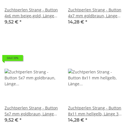
Zuchtperlen Strang - Button
Zuchtperlen Strang - Button
4x6 mm beige-gold, Länge
4x7 mm goldbraun, Länge
41 cm /7282
40 cm /7264
9,52 €
*
14,28 €
*
SALE 33%
Zuchtperlen Strang - Button
Zuchtperlen Strang - Button
5x7 mm goldbraun, Länge
8x11 mm hellgelb, Länge 39
40 cm /7381
cm /7602
9,52 €
*
14,28 €
*