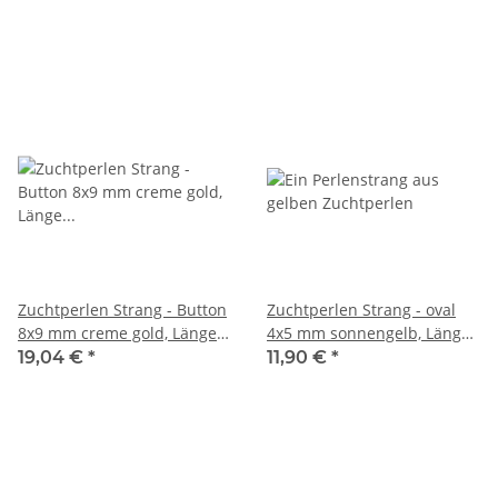
Zuchtperlen Strang - Button
Zuchtperlen Strang - oval
8x9 mm creme gold, Länge
4x5 mm sonnengelb, Länge
40,5 cm /7383
35,5 cm /7493
19,04 €
*
11,90 €
*