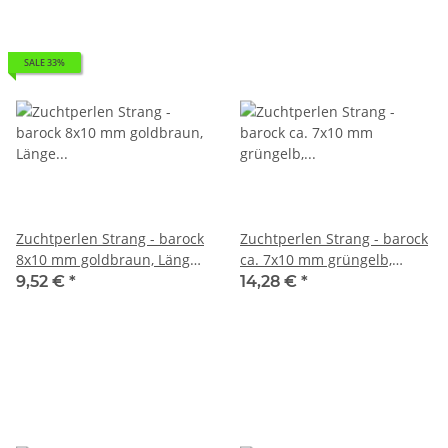
SALE 33%
Zuchtperlen Strang - barock
Zuchtperlen Strang - barock
8x10 mm goldbraun, Länge
ca. 7x10 mm grüngelb,
40 cm /7377
Länge 41 cm /7422
9,52 €
*
14,28 €
*