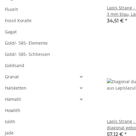
Lapis Strang -
Fluorit
3 mm blau, Lä
Fossil Koralle
34,51 €
*
Gagat
Gold/- 585- Elemente
Gold/- 585- Schliessen
Goldsand
Granat
Halsketten
Hämatit
Howlith
Lapis Strang 
Iolith
diagonal gebo
Jade
Länge 40 cm 
57,12 €
*