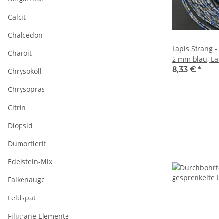
Calcit
Chalcedon
Lapis Strang -
Charoit
2 mm blau, Lä
8,33 €
*
Chrysokoll
Chrysopras
Citrin
Diopsid
Dumortierit
Edelstein-Mix
Falkenauge
Feldspat
Filigrane Elemente