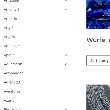
Amazonit
Amethyst
Ametrin
Angebote
Angelit
Würfel
Anhänger
Apatit
Sortierung
Aquamarin
Armbänder
Auralit 23
Aventurin
Azurit
Bergkristall