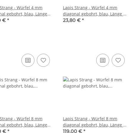
 Strang - Würfel 4 mm
Lapis Strang - Würfel 4 mm
nal gebohrt, blau, Länge
diagonal gebohrt, blau, Länge 41
cm /R219
cm /R218
0 €
*
23,80 €
*
 Strang - Würfel 8 mm
Lapis Strang - Würfel 8 mm
nal gebohrt, blau, Länge
diagonal gebohrt, blau, Länge 39
cm /2044
cm /2043
0 €
*
119,00 €
*