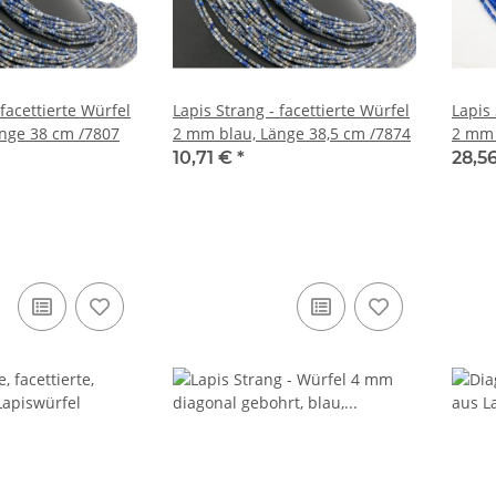
 facettierte Würfel
Lapis Strang - facettierte Würfel
Lapis 
nge 38 cm /7807
2 mm blau, Länge 38,5 cm /7874
2 mm 
/7643
10,71 €
*
28,5