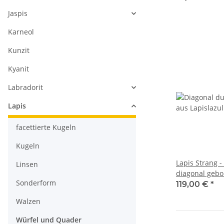
Jaspis
Karneol
Kunzit
Kyanit
Labradorit
Lapis
facettierte Kugeln
Kugeln
Lapis Strang 
Linsen
diagonal gebo
Sonderform
39,5 cm /2042
119,00 €
*
Walzen
Würfel und Quader