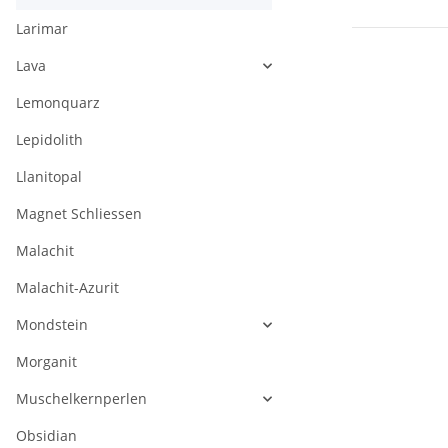
Larimar
Lava
Lemonquarz
Lepidolith
Llanitopal
Magnet Schliessen
Malachit
Malachit-Azurit
Mondstein
Morganit
Muschelkernperlen
Obsidian