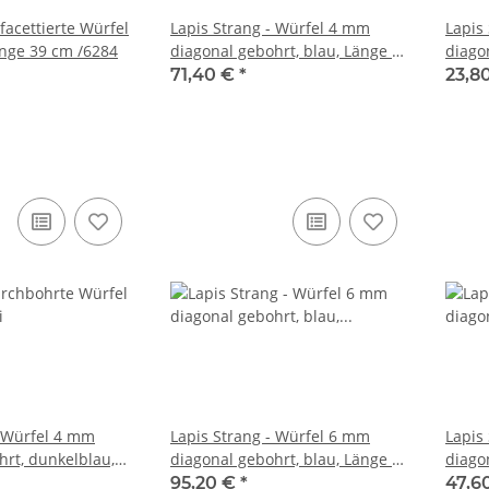
 facettierte Würfel
Lapis Strang - Würfel 4 mm
Lapis
nge 39 cm /6284
diagonal gebohrt, blau, Länge 40
diago
cm /2160
40,5 
71,40 €
*
23,8
- Würfel 4 mm
Lapis Strang - Würfel 6 mm
Lapis
hrt, dunkelblau,
diagonal gebohrt, blau, Länge 40
diago
/R280
cm /2040
38,5 
95,20 €
*
47,6