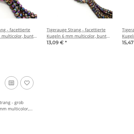
ng - facettierte
Tigerauge Strang - facettierte
Tigera
multicolor, bunt
Kugeln 6 mm multicolor, bunt
Kugel
nge 38,5 cm /6833
schillernd, Länge 39 cm /6831
schil
13,09 €
*
15,4