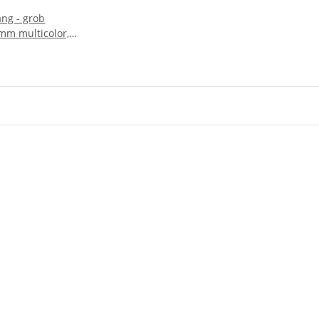
ang - grob
 mm multicolor,
2376