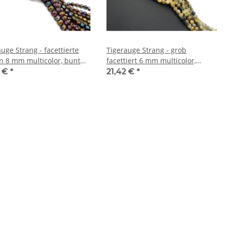
uge Strang - facettierte
Tigerauge Strang - grob
n 8 mm multicolor, bunt
facettiert 6 mm multicolor,
lernd, Länge 38,5 cm /6832
Länge 39 cm /2375
7 €
*
21,42 €
*