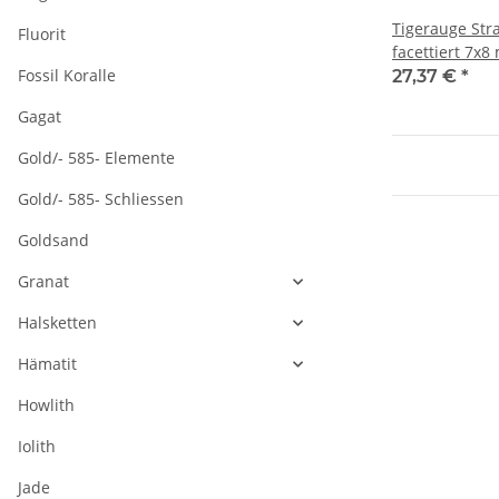
Tigerauge Str
Fluorit
facettiert 7x8
Länge 39 cm /
Fossil Koralle
27,37 €
*
Gagat
Gold/- 585- Elemente
Gold/- 585- Schliessen
Goldsand
Granat
Halsketten
Hämatit
Howlith
Iolith
Jade