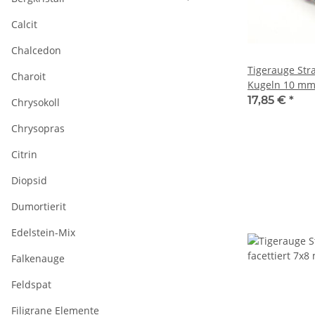
Calcit
Chalcedon
Tigerauge Stra
Charoit
Kugeln 10 mm 
schillernd, Lä
17,85 €
*
Chrysokoll
Chrysopras
Citrin
Diopsid
Dumortierit
Edelstein-Mix
Falkenauge
Feldspat
Filigrane Elemente