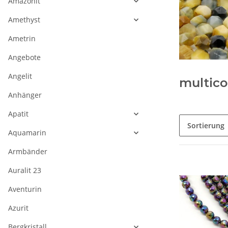
Amazonit
Amethyst
Ametrin
Angebote
Angelit
multico
Anhänger
Apatit
Sortierung
Aquamarin
Armbänder
Auralit 23
Aventurin
Azurit
Bergkristall