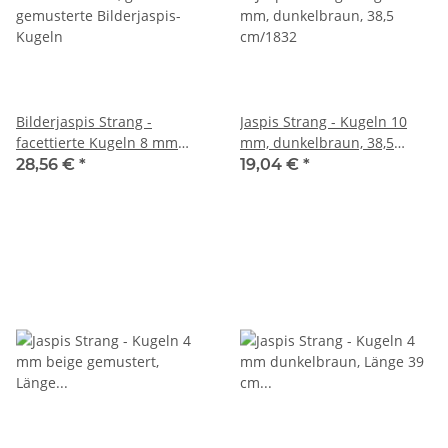
Bilderjaspis Strang -
Jaspis Strang - Kugeln 10
facettierte Kugeln 8 mm
mm, dunkelbraun, 38,5
grau, Länge 39,5 cm /1593
cm/1832
28,56 €
*
19,04 €
*