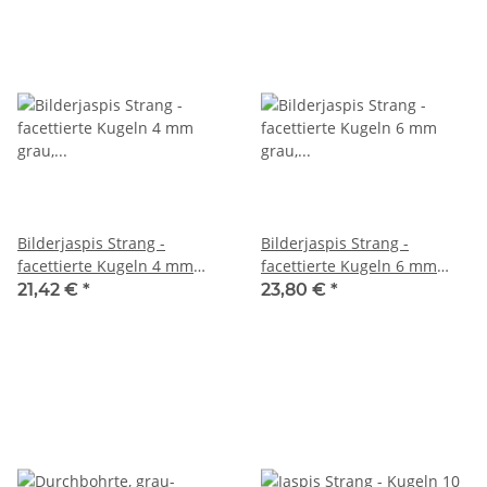
Bilderjaspis Strang -
Bilderjaspis Strang -
facettierte Kugeln 4 mm
facettierte Kugeln 6 mm
grau, Länge 40 cm /1571
grau, Länge 39,5 cm /1591
21,42 €
*
23,80 €
*