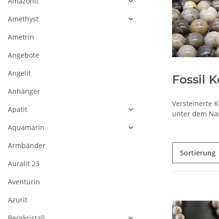
Amazonit
Amethyst
Ametrin
Angebote
Angelit
Fossil K
Anhänger
Versteinerte K
Apatit
unter dem Nam
Aquamarin
Armbänder
Sortierung
Auralit 23
Aventurin
Azurit
Bergkristall