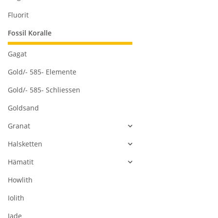
Fluorit
Fossil Koralle
Gagat
Gold/- 585- Elemente
Gold/- 585- Schliessen
Goldsand
Granat
Halsketten
Hämatit
Howlith
Iolith
Jade