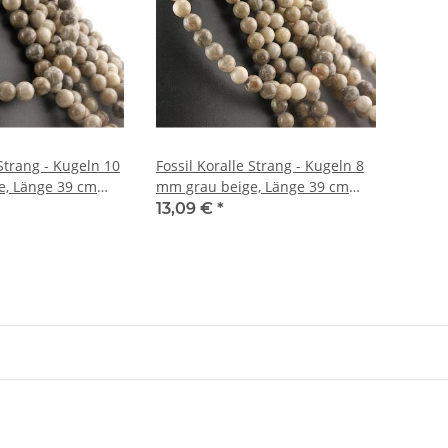
 Strang - Kugeln 10
Fossil Koralle Strang - Kugeln 8
e, Länge 39 cm
mm grau beige, Länge 39 cm
/4941
13,09 €
*