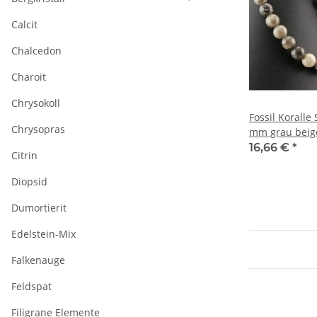
Calcit
Chalcedon
Charoit
Chrysokoll
Fossil Koralle
Chrysopras
mm grau beig
/4942
16,66 €
*
Citrin
Diopsid
Dumortierit
Edelstein-Mix
Falkenauge
Feldspat
Filigrane Elemente