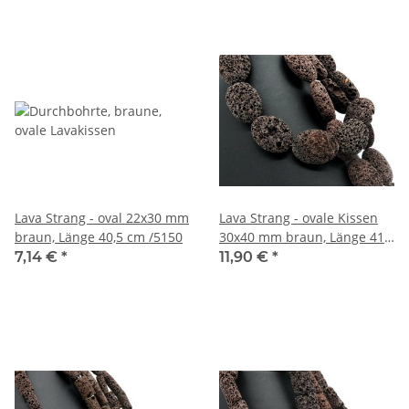
Lava Strang - oval 22x30 mm
Lava Strang - ovale Kissen
braun, Länge 40,5 cm /5150
30x40 mm braun, Länge 41
cm /5154
7,14 €
*
11,90 €
*