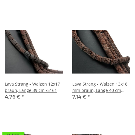
Lava Strang - Walzen 12x17
Lava Strang - Walzen 13x18
braun, Länge 39 cm /5161
mm braun, Länge 40 cm
/5163
4,76 €
*
7,14 €
*