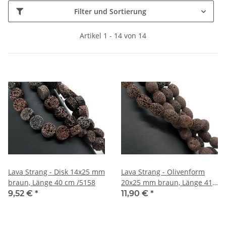
Filter und Sortierung
Artikel 1 - 14 von 14
Lava Strang - Disk 14x25 mm
Lava Strang - Olivenform
braun, Länge 40 cm /5158
20x25 mm braun, Länge 41
cm /5153
9,52 €
*
11,90 €
*