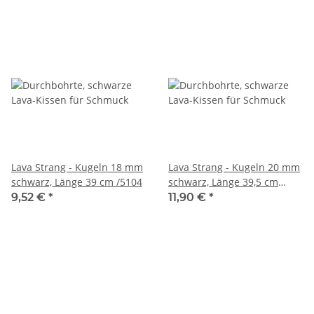
Lava Strang - Kugeln 18 mm
Lava Strang - Kugeln 20 mm
schwarz, Länge 39 cm /5104
schwarz, Länge 39,5 cm
/5105
9,52 €
*
11,90 €
*