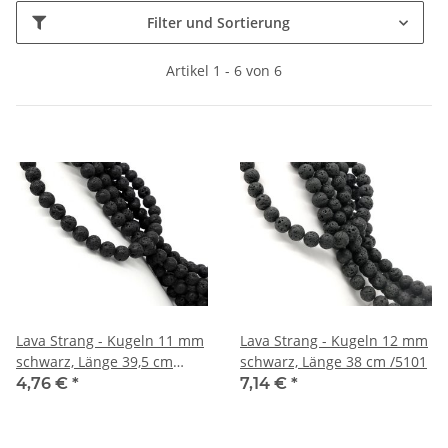
Filter und Sortierung
Artikel 1 - 6 von 6
Lava Strang - Kugeln 11 mm
Lava Strang - Kugeln 12 mm
schwarz, Länge 39,5 cm
schwarz, Länge 38 cm /5101
/5057
4,76 €
*
7,14 €
*