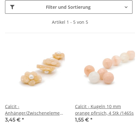
Filter und Sortierung
Artikel 1 - 5 von 5
Calcit -
Calcit - Kugeln 10 mm
Anhänger/Zwischenelement
orange pfirsich, 4 Stk /1465s
mit Zuchtperle /R153
3,45 €
*
1,55 €
*