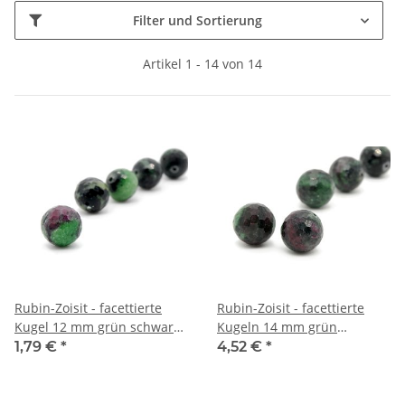
Filter und Sortierung
Artikel 1 - 14 von 14
Rubin-Zoisit - facettierte
Rubin-Zoisit - facettierte
Kugel 12 mm grün schwarz
Kugeln 14 mm grün
/4430s
magenta, 2 Stk /4431s
1,79 €
*
4,52 €
*