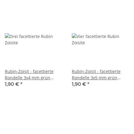
Rubin-Zoisit - facettierte
Rubin-Zoisit - facettierte
Rondelle 3x4 mm grün
Rondelle 3x5 mm grün
multicolor, 3 Stk /1454s
multicolor, 4 Stk /1451s
1,90 €
*
1,90 €
*