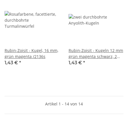
Rubin-Zoisit - Kugel, 16 mm,
Rubin-Zoisit - Kugeln 12 mm
grün magenta /2136s
grün magenta schwarz, 2
Stk /2134s
1,43 €
*
1,43 €
*
Artikel 1 - 14 von 14