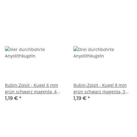
Rubin-Zoisit - Kugel 6 mm
Rubin-Zoisit - Kugel 8 mm
grün schwarz magenta, 4
grün schwarz magenta, 3
Stk /2131s
Stk /2132s
1,19 €
*
1,19 €
*