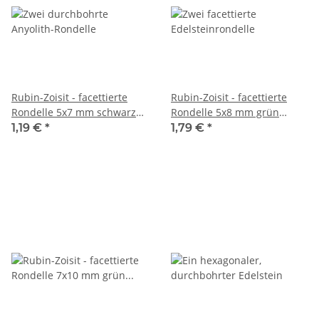
Rubin-Zoisit - facettierte
Rubin-Zoisit - facettierte
Rondelle 5x7 mm schwarz
Rondelle 5x8 mm grün
grün magenta, 2 Stk /2050s
schwarz, 4 Stk /1169s
1,19 €
*
1,79 €
*