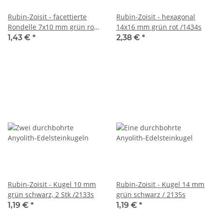
Rubin-Zoisit - facettierte
Rubin-Zoisit - hexagonal
Rondelle 7x10 mm grün rot,
14x16 mm grün rot /1434s
2 Stk /1172s
1,43 €
*
2,38 €
*
Rubin-Zoisit - Kugel 10 mm
Rubin-Zoisit - Kugel 14 mm
grün schwarz, 2 Stk /2133s
grün schwarz / 2135s
1,19 €
*
1,19 €
*