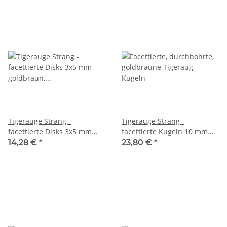
Tigerauge Strang -
Tigerauge Strang -
facettierte Disks 3x5 mm
facettierte Kugeln 10 mm
goldbraun, Länge 38,5 cm
goldbraun, Länge 36 cm
14,28 €
*
23,80 €
*
/5606
/3964