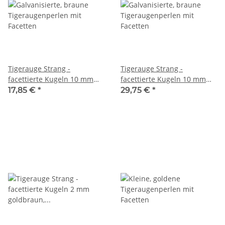
Tigerauge Strang -
Tigerauge Strang -
facettierte Kugeln 10 mm
facettierte Kugeln 10 mm
goldbraun, silber
karamellbraun, silber
17,85 €
*
29,75 €
*
schimmernd, Länge 38,5 cm
schimmernd, Länge 37,5 cm
/6836
/6855