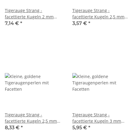
Tigerauge Strang -
Tigerauge Strang -
facettierte Kugeln 2 mm
facettierte Kugeln 2,5 mm
goldbraun, Länge 39 cm
goldbraun, Länge 38,5 cm
7,14 €
*
3,57 €
*
/1835
/6541
Tigerauge Strang -
Tigerauge Strang -
facettierte Kugeln 2,5 mm
facettierte Kugeln 3 mm
goldbraun, Länge 39 cm
goldbraun, Länge 38,5 cm
8,33 €
*
5,95 €
*
/6319
/6234