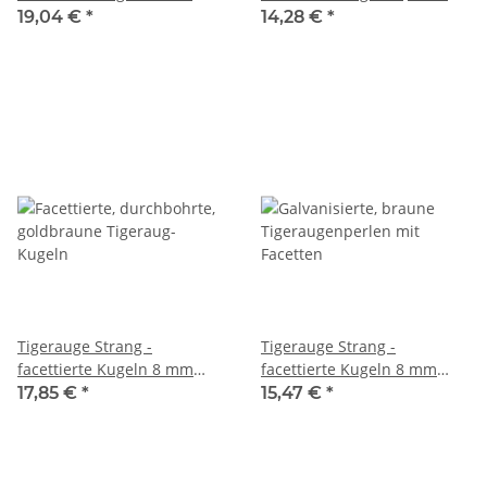
goldbraun, Länge 39cm
goldbraun, Länge 37,5 cm
19,04 €
*
14,28 €
*
/5098
/3962
Tigerauge Strang -
Tigerauge Strang -
facettierte Kugeln 8 mm
facettierte Kugeln 8 mm
goldbraun, Länge 36,5 cm
goldbraun, silber
17,85 €
*
15,47 €
*
/3963
schimmernd, Länge 37,5 cm
/6835