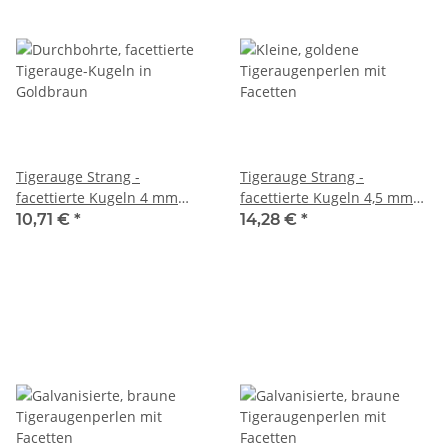
Tigerauge Strang -
Tigerauge Strang -
facettierte Kugeln 4 mm
facettierte Kugeln 4,5 mm
goldbraun, Länge 36,5 cm
goldbraun, Länge 38,5 cm
10,71 €
*
14,28 €
*
/3961
/3894