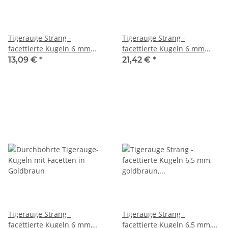
Tigerauge Strang -
Tigerauge Strang -
facettierte Kugeln 6 mm
facettierte Kugeln 6 mm
goldbraun, silber
karamellbraun, silber
13,09 €
*
21,42 €
*
schimmernd, Länge 37,5 cm
schimmernd, Länge 38 cm
/6834
/6853
Tigerauge Strang -
Tigerauge Strang -
facettierte Kugeln 6 mm,
facettierte Kugeln 6,5 mm,