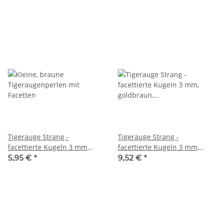
Tigerauge Strang -
Tigerauge Strang -
facettierte Kugeln 3 mm
facettierte Kugeln 3 mm,
kaffeebraun, Länge 38,5 cm
goldbraun, Länge 38,5cm
5,95 €
*
9,52 €
*
/6658
/1022