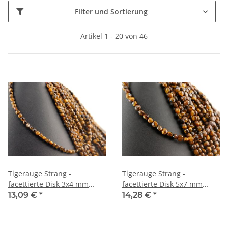
Filter und Sortierung
Artikel 1 - 20 von 46
Tigerauge Strang -
Tigerauge Strang -
facettierte Disk 3x4 mm
facettierte Disk 5x7 mm
goldbraun, Länge 37 cm
goldbraun, Länge 37,5 cm
13,09 €
*
14,28 €
*
/4377
/4418