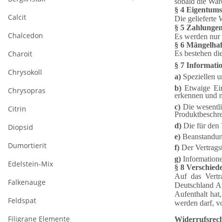
sobald die War
§ 4 Eigentums
Calcit
Die gelieferte
§ 5 Zahlunge
Chalcedon
Es werden nur 
§ 6 Mängelha
Charoit
Es bestehen di
§ 7 Informati
Chrysokoll
a)
Speziellen u
b)
Etwaige Ein
Chrysopras
erkennen und m
c)
Die wesentli
Citrin
Produktbeschre
d)
Die für den 
Diopsid
e)
Beanstandung
Dumortierit
f)
Der Vertragst
g)
Informatione
Edelstein-Mix
§ 8 Verschied
Auf das Vertr
Falkenauge
Deutschland An
Aufenthalt ha
Feldspat
werden darf, v
Filigrane Elemente
Widerrufsrec