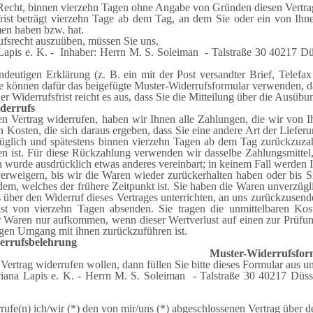
Recht, binnen vierzehn Tagen ohne Angabe von Gründen diesen Vertra
rist beträgt vierzehn Tage ab dem Tag, an dem Sie oder ein von Ihnen 
en haben bzw. hat.
fsrecht auszuüben, müssen Sie uns,
Lapis e. K. - Inhaber: Herrn M. S. Soleiman - Talstraße 30 40217 Düss
eindeutigen Erklärung (z. B. ein mit der Post versandter Brief, Telefa
ie können dafür das beigefügte Muster-Widerrufsformular verwenden, da
 Widerrufsfrist reicht es aus, dass Sie die Mitteilung über die Ausübu
derrufs
n Vertrag widerrufen, haben wir Ihnen alle Zahlungen, die wir von I
n Kosten, die sich daraus ergeben, dass Sie eine andere Art der Liefer
üglich und spätestens binnen vierzehn Tagen ab dem Tag zurückzuzahl
n ist. Für diese Rückzahlung verwenden wir dasselbe Zahlungsmittel, d
n wurde ausdrücklich etwas anderes vereinbart; in keinem Fall werden
rweigern, bis wir die Waren wieder zurückerhalten haben oder bis S
dem, welches der frühere Zeitpunkt ist. Sie haben die Waren unverzügl
 über den Widerruf dieses Vertrages unterrichten, an uns zurückzusend
ist von vierzehn Tagen absenden. Sie tragen die unmittelbaren K
r Waren nur aufkommen, wenn dieser Wertverlust auf einen zur Prüfu
gen Umgang mit ihnen zurückzuführen ist.
errufsbelehrung
Muster-Widerrufsfor
Vertrag widerrufen wollen, dann füllen Sie bitte dieses Formular aus u
iana Lapis e. K. - Herrn M. S. Soleiman - Talstraße 30 40217 Düsse
rrufe(n) ich/wir (*) den von mir/uns (*) abgeschlossenen Vertrag über 