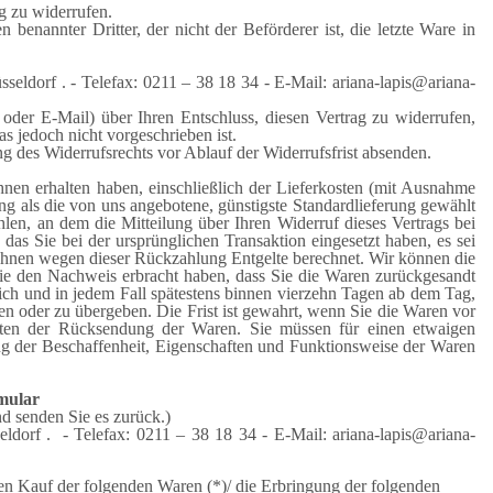
g zu widerrufen.
benannter Dritter, der nicht der Beförderer ist, die letzte Ware in
eldorf . - Telefax: 0211 – 38 18 34 - E-Mail: ariana-lapis@ariana-
x oder E-Mail) über Ihren Entschluss, diesen Vertrag zu widerrufen,
s jedoch nicht vorgeschrieben ist.
ng des Widerrufsrechts vor Ablauf der Widerrufsfrist absenden.
hnen erhalten haben, einschließlich der Lieferkosten (mit Ausnahme
ung als die von uns angebotene, günstigste Standardlieferung gewählt
en, an dem die Mitteilung über Ihren Widerruf dieses Vertrags bei
as Sie bei der ursprünglichen Transaktion eingesetzt haben, es sei
 Ihnen wegen dieser Rückzahlung Entgelte berechnet. Wir können die
ie den Nachweis erbracht haben, dass Sie die Waren zurückgesandt
ich und in jedem Fall spätestens binnen vierzehn Tagen ab dem Tag,
en oder zu übergeben. Die Frist ist gewahrt, wenn Sie die Waren vor
osten der Rücksendung der Waren. Sie müssen für einen etwaigen
ng der Beschaffenheit, Eigenschaften und Funktionsweise der Waren
mular
nd senden Sie es zurück.)
ldorf . - Telefax: 0211 – 38 18 34 - E-Mail: ariana-lapis@ariana-
den Kauf der folgenden Waren (*)/ die Erbringung der folgenden