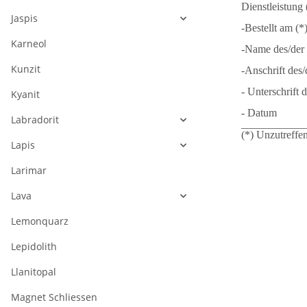
Dienstleistung 
Jaspis
-Bestellt am (*
Karneol
-Name des/der 
Kunzit
-Anschrift des/
- Unterschrift 
Kyanit
- Datum
Labradorit
____________
(*) Unzutreffen
Lapis
Larimar
Lava
Lemonquarz
Lepidolith
Llanitopal
Magnet Schliessen