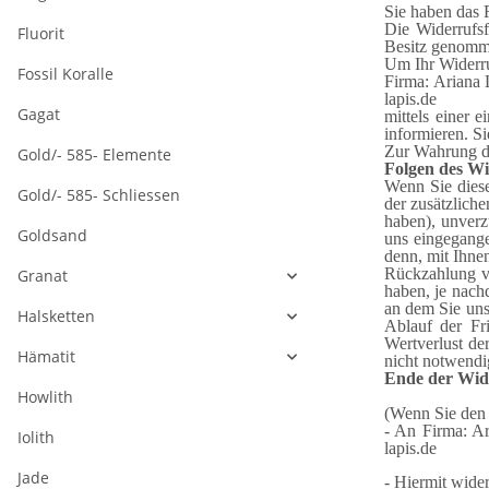
Sie haben das 
Die Widerrufsf
Fluorit
Besitz genomm
Um Ihr Widerru
Fossil Koralle
Firma: Ariana 
lapis.de
Gagat
mittels einer 
informieren. S
Zur Wahrung der
Gold/- 585- Elemente
Folgen des Wi
Wenn Sie diese
Gold/- 585- Schliessen
der zusätzliche
haben), unverz
Goldsand
uns eingegange
denn, mit Ihne
Rückzahlung ve
Granat
haben, je nach
an dem Sie uns
Halsketten
Ablauf der Fr
Wertverlust de
Hämatit
nicht notwendi
Ende der Wid
Howlith
(Wenn Sie den 
- An Firma: Ar
Iolith
lapis.de
Jade
- Hiermit wide