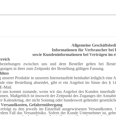
Allgemeine Geschäftsbe
Informationen für Verbraucher bei 
sowie Kundeninformationen bei Verträgen im e
ereich
sbeziehungen zwischen uns und dem Besteller gelten bei Bestel
gungen in ihrer zum Zeitpunkt der Bestellung gültigen Fassung.
hluss
g unserer Produkte in unserem Internetauftritt beinhaltet lediglich ei
de eine Bestellung absendet, gibt er ein Angebot im Sinne des § 
 E-Mail.
it uns kommt zustande, wenn wir das Angebot des Kunden innerhalb v
hmen. Maßgeblich ist insoweit der Zeitpunkt des Zuganges der Anna
er Kalendertag, der nicht Sonntag oder bundesweit geltender gesetzlicher
, Versandkosten, Gefahrenübergang
erfolgt zu den jeweils im Einzelfall ausgewiesenen Versandkosten.
jedem Fall das Versandrisiko. Sofern der Kunde Unternehmer ist, ge