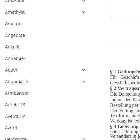
Amazonit
Amethyst
Ametrin
Angebote
Angelit
Anhänger
Apatit
§ 1 Geltungsb
Für Geschäft
Aquamarin
Geschäftsbedin
§ 2 Vertragssc
Armbänder
Die Darstellun
Indem der Kun
Auralit 23
Bestellung per
Der Vertrag m
Textform anne
Aventurin
Werktag ist jed
§ 3 Lieferung
Azurit
Die Lieferung 
Versandart in 
Bergkristall