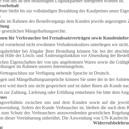
e von uns an den beauftragten Logistikpartner übergeben worden ist.
vorbehalt
 Ware bleibt bis zur vollständigen Bezahlung des Kaufpreises unser Eig
n
die im Rahmen des Bestellvorgangs dem Kunden jeweils angezeigten Za
ftung
e gesetzlichen Mängelhaftungsrechte.
onen für Verbraucher bei Fernabsatzverträgen sowie Kundeninfor
nd vorstehend nicht erwähnten Verhaltenskodizes unterliegen wir nicht.
gabefehler bei Abgabe Ihrer Bestellung können Sie bei der abschli
it Hilfe der Lösch- und Änderungsfunktion vor Absendung der Bestellu
chen Eigenschaften der von uns angebotenen Waren sowie die Gültigke
ibungen im Rahmen unseres Internetangebots.
Vertragsschluss zur Verfügung stehende Sprache ist Deutsch.
en und Mängelhaftungsansprüche können Sie unter der in der Anbiet
ext wird durch uns nicht gespeichert und ist daher Ihnen als Kunde na
n zur Zahlung, Lieferung oder Erfüllung entnehmen Sie bitte dem Ang
enes
agsverhältnis zwischen uns und dem Kunden sowie auf die jeweil
wendung. Sofern der Kunde Verbraucher ist, bleiben die nach dem R
t, zum Schutz des Verbrauchers anzuwendenden gesetzlichen Regelun
on dieser Vereinbarung unberührt. Die Anwendung von UN-Kaufrecht 
Widerrufsbelehru
ht