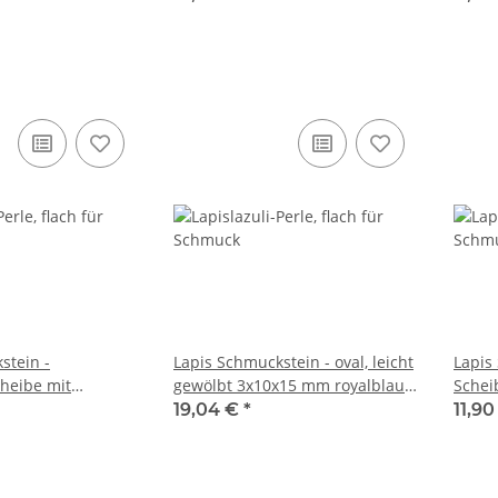
stein -
Lapis Schmuckstein - oval, leicht
Lapis
heibe mit
gewölbt 3x10x15 mm royalblau
Schei
Kante 3x7x14 mm
/R291
2x6x1
19,04 €
*
11,9
90