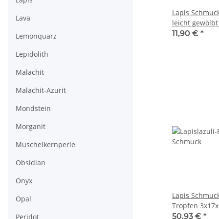
Lapis Schmucks
Lava
leicht gewölb
royalblau /R2
11,90 €
*
Lemonquarz
Lepidolith
Malachit
Malachit-Azurit
Mondstein
Morganit
Muschelkernperle
Obsidian
Onyx
Lapis Schmucks
Opal
Tropfen 3x17
/R247
50,93 €
*
Peridot