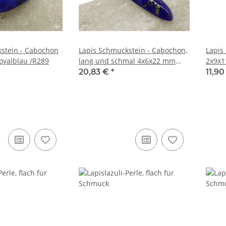
stein - Cabochon
Lapis Schmuckstein - Cabochon,
Lapis
oyalblau /R289
lang und schmal 4x6x22 mm
2x9x1
royalblau /R263
20,83 €
*
11,9