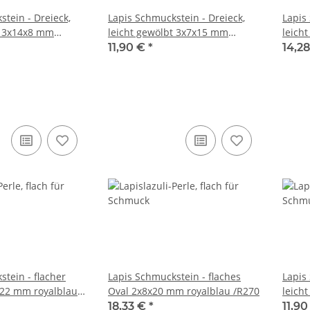
tein - Dreieck,
Lapis Schmuckstein - Dreieck,
Lapis
t 3x14x8 mm
leicht gewölbt 3x7x15 mm
leich
82
royalblau /R277
royal
11,90 €
*
14,2
tein - flacher
Lapis Schmuckstein - flaches
Lapis
x22 mm royalblau
Oval 2x8x20 mm royalblau /R270
leich
royal
18,33 €
*
11,9