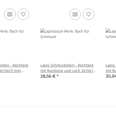
stein - Rechteck
Lapis Schmuckstein - Rechteck
Lapis
3x10x15 mm
mit Rundung und Loch 3x10x15
mit R
45
mm royalblau /R237
mm ro
28,56 €
*
30,9