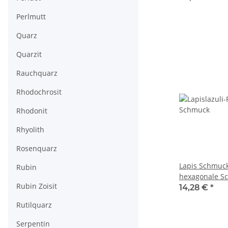
Perlmutt
Quarz
Quarzit
Rauchquarz
Rhodochrosit
Rhodonit
Rhyolith
Rosenquarz
Lapis Schmuck
Rubin
hexagonale Sc
Rubin Zoisit
facettierter 
14,28 €
*
royalblau /R2
Rutilquarz
Serpentin