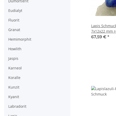
Dumortierit
Eudialyt
Fluorit
Lapis Schmuck
Granat
7x12x22 mm r
67,59 €
*
Hemimorphit
Howlith
Jaspis
Karneol
Koralle
Kunzit
Kyanit
Labradorit
Lapis