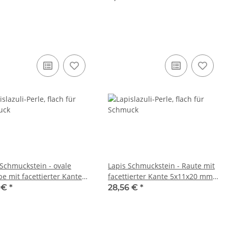
 Schmuckstein - ovale
Lapis Schmuckstein - Raute mit
be mit facettierter Kante
facettierter Kante 5x11x20 mm
2 mm royalblau /R288
royalblau /R265
0 €
*
28,56 €
*