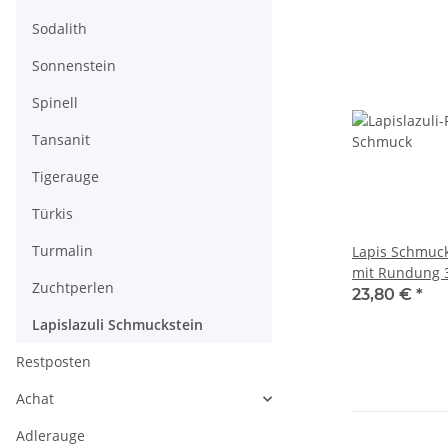
Sodalith
Sonnenstein
Spinell
Tansanit
Tigerauge
Türkis
Turmalin
Lapis Schmuck
mit Rundung 
Zuchtperlen
royalblau /R2
23,80 €
*
Lapislazuli Schmuckstein
Restposten
Achat
Adlerauge