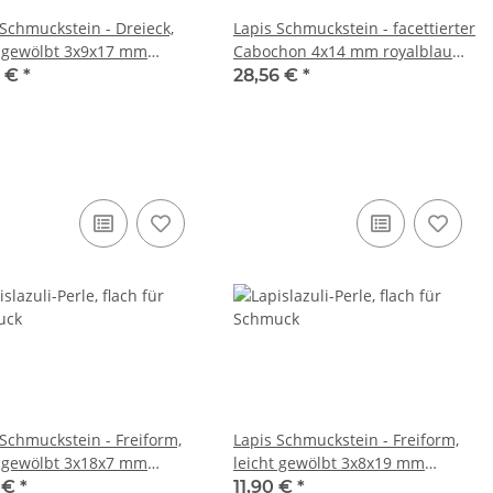
 Schmuckstein - Dreieck,
Lapis Schmuckstein - facettierter
t gewölbt 3x9x17 mm
Cabochon 4x14 mm royalblau
blau /R274
/R296
8 €
*
28,56 €
*
 Schmuckstein - Freiform,
Lapis Schmuckstein - Freiform,
t gewölbt 3x18x7 mm
leicht gewölbt 3x8x19 mm
blau /R281
royalblau /R284
0 €
*
11,90 €
*