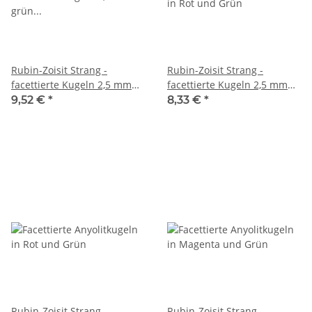
Rubin-Zoisit Strang -
Rubin-Zoisit Strang -
facettierte Kugeln 2,5 mm
facettierte Kugeln 2,5 mm
grün rot, 38,5 cm /2082
grün rot, 38,5 cm /3893
9,52 €
*
8,33 €
*
Rubin-Zoisit Strang -
Rubin-Zoisit Strang -