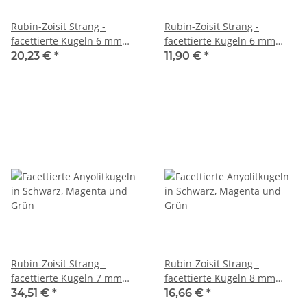
Rubin-Zoisit Strang -
Rubin-Zoisit Strang -
facettierte Kugeln 6 mm
facettierte Kugeln 6 mm
grün magenta, 39 cm /2745
grün schwarz magenta, 38
20,23 €
*
11,90 €
*
cm /6810
Rubin-Zoisit Strang -
Rubin-Zoisit Strang -
facettierte Kugeln 7 mm
facettierte Kugeln 8 mm
grün schwarz magenta, 39
grün schwarz magenta, 37
34,51 €
*
16,66 €
*
cm /4429
cm /6811