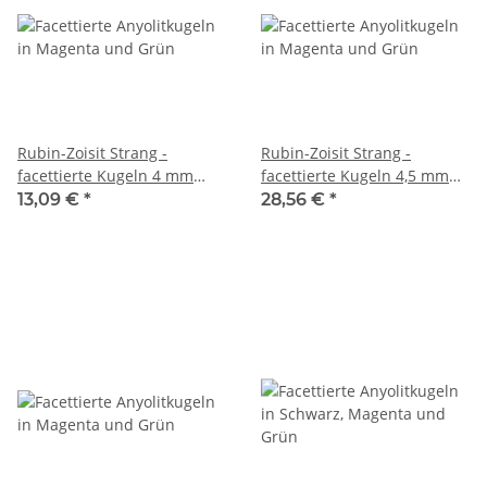
Rubin-Zoisit Strang -
Rubin-Zoisit Strang -
facettierte Kugeln 4 mm
facettierte Kugeln 4,5 mm
grün schwarz magenta, 39
grün magenta, 38,5 cm
13,09 €
*
28,56 €
*
cm /7834
/5282