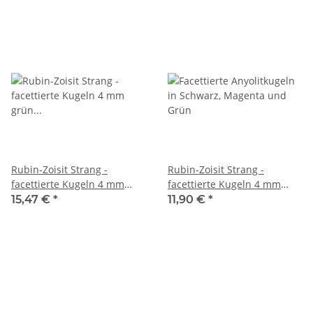
Rubin-Zoisit Strang -
Rubin-Zoisit Strang -
facettierte Kugeln 4 mm
facettierte Kugeln 4 mm
grün rot, Länge 38,5 cm
grün schwarz magenta, 36
15,47 €
*
11,90 €
*
/1162
cm /6809