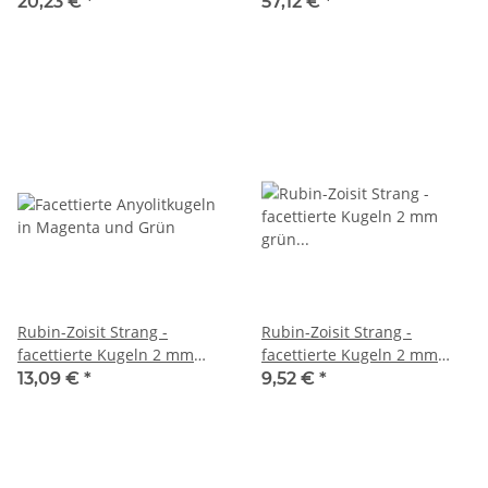
grün schwarz magenta, 38
grün rot, 40 cm /4431
20,23 €
*
57,12 €
*
cm /6812
Rubin-Zoisit Strang -
Rubin-Zoisit Strang -
facettierte Kugeln 2 mm
facettierte Kugeln 2 mm
grün magenta, 39 cm /2684
grün rot, 39 cm /2260
13,09 €
*
9,52 €
*