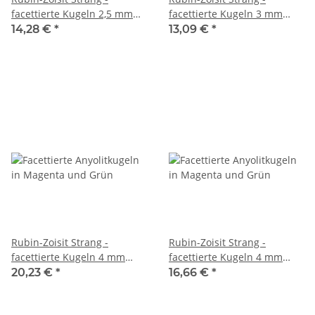
facettierte Kugeln 2,5 mm
facettierte Kugeln 3 mm
grün rot, Länge 38,5 cm
grün magenta schwarz, 39
14,28 €
*
13,09 €
*
/4094
cm /5557
Rubin-Zoisit Strang -
Rubin-Zoisit Strang -
facettierte Kugeln 4 mm
facettierte Kugeln 4 mm
grün magenta, 39 cm /2686
grün magenta, 39 cm /5558
20,23 €
*
16,66 €
*