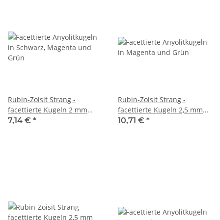
Rubin-Zoisit Strang -
Rubin-Zoisit Strang -
facettierte Kugeln 2 mm
facettierte Kugeln 2,5 mm
grün schwarz magenta, 38
grün magenta schwarz, 39
7,14 €
*
10,71 €
*
cm /7832
cm /5556