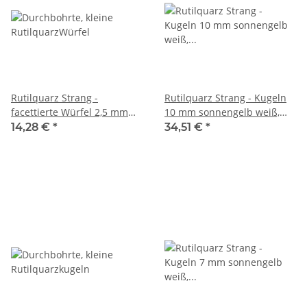
Rutilquarz Strang -
Rutilquarz Strang - Kugeln
facettierte Würfel 2,5 mm
10 mm sonnengelb weiß,
rosa braun, Länge 38,5 cm
Länge 39 cm /5233
14,28 €
*
34,51 €
*
/7871