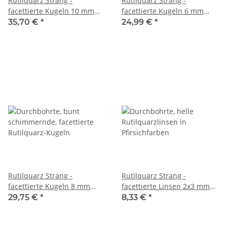
Rutilquarz Strang -
Rutilquarz Strang -
facettierte Kugeln 10 mm
facettierte Kugeln 6 mm
multicolor, bunt
multicolor, bunt
35,70 €
*
24,99 €
*
schimmernd, Länge 37,5 cm
schimmernd, Länge 37,5 cm
/6861
/6859
Rutilquarz Strang -
Rutilquarz Strang -
facettierte Kugeln 8 mm
facettierte Linsen 2x3 mm
multicolor, bunt
pfirsich grau, Länge 39 cm
29,75 €
*
8,33 €
*
schimmernd, Länge 37,5 cm
/7914
/6860