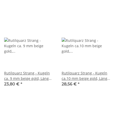
Rutilquarz Strang - Kugeln
Rutilquarz Strang - Kugeln
ca. 9 mm beige gold, Länge
ca.10 mm beige gold, Länge
41 cm /4692
40 cm /4691
23,80 €
*
28,56 €
*