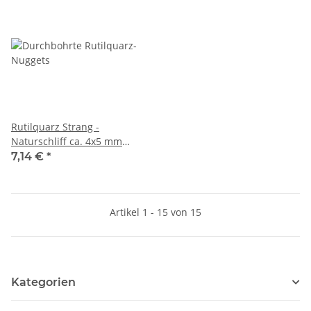
Rutilquarz Strang -
Naturschliff ca. 4x5 mm
braun rot, Länge 39 cm
7,14 €
*
/6114
Artikel 1 - 15 von 15
Kategorien