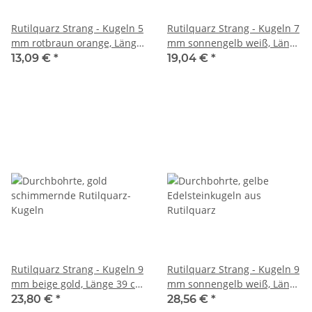
Rutilquarz Strang - Kugeln 5
Rutilquarz Strang - Kugeln 7
mm rotbraun orange, Länge
mm sonnengelb weiß, Länge
38,5 cm /5582
38,5 cm /5231
13,09 €
*
19,04 €
*
Rutilquarz Strang - Kugeln 9
Rutilquarz Strang - Kugeln 9
mm beige gold, Länge 39 cm
mm sonnengelb weiß, Länge
/4704
39 cm /5232
23,80 €
*
28,56 €
*