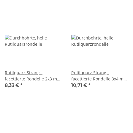
Rutilquarz Strang -
Rutilquarz Strang -
facettierte Rondelle 2x3 mm
facettierte Rondelle 3x4 mm
pfirsich, Länge 38 cm /7925
pfirsich, Länge 38 cm /7912
8,33 €
*
10,71 €
*