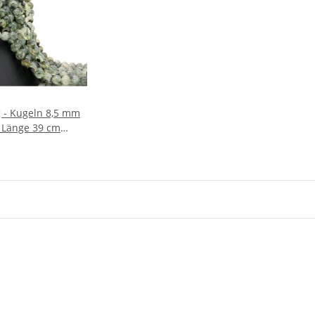
g - Kugeln 8,5 mm
 Länge 39 cm