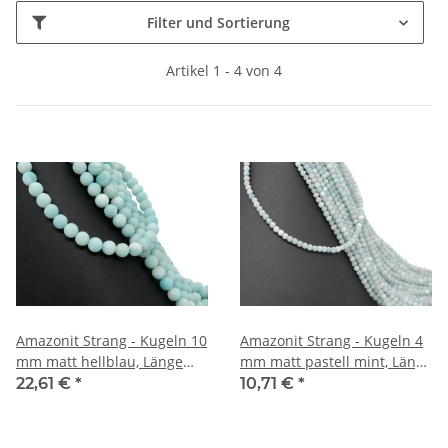
Filter und Sortierung
Artikel 1 - 4 von 4
Amazonit Strang - Kugeln 10
Amazonit Strang - Kugeln 4
mm matt hellblau, Länge
mm matt pastell mint, Länge
38,5 cm /2785
39 cm /2136
22,61 €
*
10,71 €
*