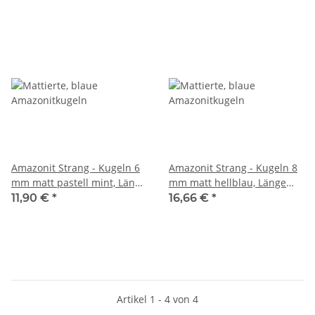
Amazonit Strang - Kugeln 6
Amazonit Strang - Kugeln 8
mm matt pastell mint, Länge
mm matt hellblau, Länge
37,5 cm /2783
38,5 cm /2784
11,90 €
*
16,66 €
*
Artikel 1 - 4 von 4