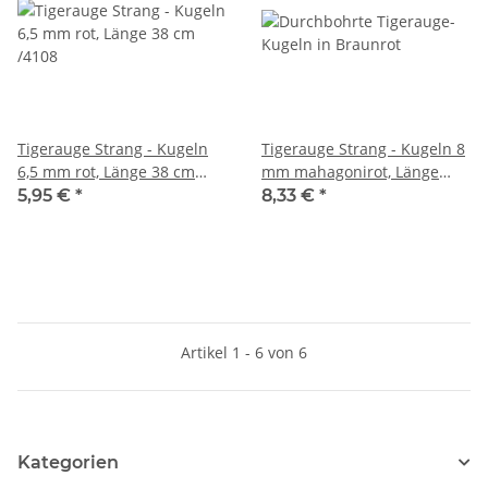
Tigerauge Strang - Kugeln
Tigerauge Strang - Kugeln 8
6,5 mm rot, Länge 38 cm
mm mahagonirot, Länge
/4108
37,5 cm /4112
5,95 €
*
8,33 €
*
Artikel 1 - 6 von 6
Kategorien