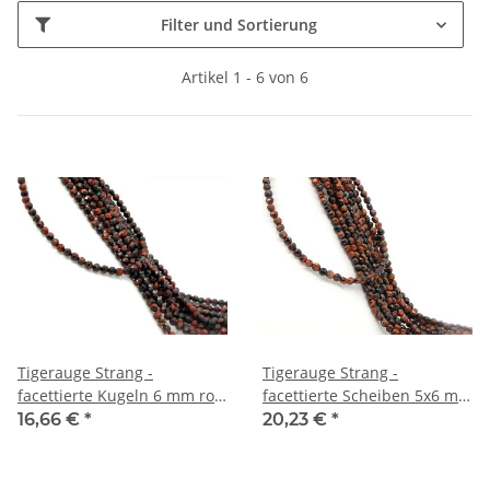
Filter und Sortierung
Artikel 1 - 6 von 6
Tigerauge Strang -
Tigerauge Strang -
facettierte Kugeln 6 mm rot,
facettierte Scheiben 5x6 mm
Länge 39 cm /2372
rot, Länge 39 cm /1705
16,66 €
*
20,23 €
*