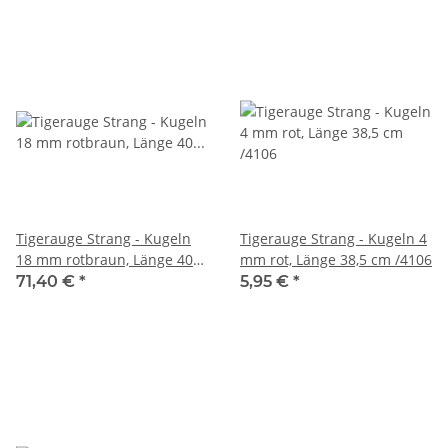
Tigerauge Strang - Kugeln
Tigerauge Strang - Kugeln 4
18 mm rotbraun, Länge 40
mm rot, Länge 38,5 cm /4106
cm /1663
71,40 €
*
5,95 €
*