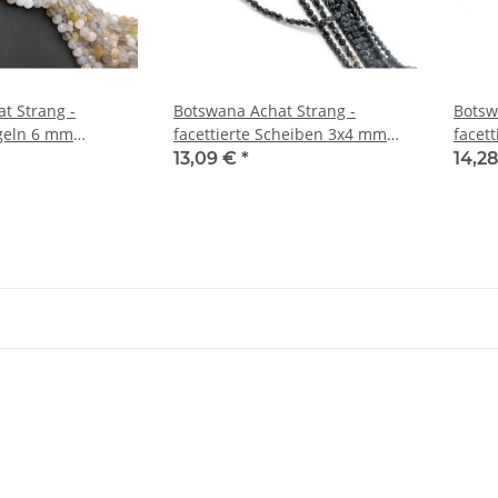
t Strang -
Botswana Achat Strang -
Botsw
ugeln 6 mm
facettierte Scheiben 3x4 mm
facet
nge 38,5 cm /2692
dunkel, Länge 37,5 cm /4378
dunke
13,09 €
*
14,2