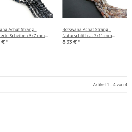
ana Achat Strang -
Botswana Achat Strang -
tierte Scheiben 5x7 mm
Naturschliff ca. 7x11 mm
l, Länge 38 cm /4465
multicolor, Länge 39 cm /3684
8 €
*
8,33 €
*
Artikel 1 - 4 von 4