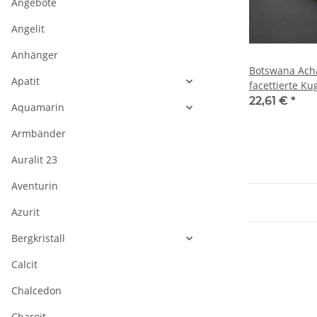
Angebote
Angelit
Anhänger
Botswana Acha
Apatit
facettierte K
multicolor, Lä
22,61 €
*
Aquamarin
Armbänder
Auralit 23
Aventurin
Azurit
Bergkristall
Calcit
Chalcedon
Charoit