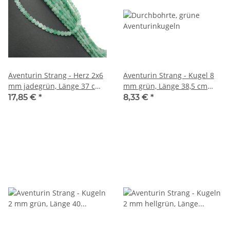
Aventurin Strang - Herz 2x6
Aventurin Strang - Kugel 8
mm jadegrün, Länge 37 cm
mm grün, Länge 38,5 cm
/6183
/4222
17,85 €
*
8,33 €
*