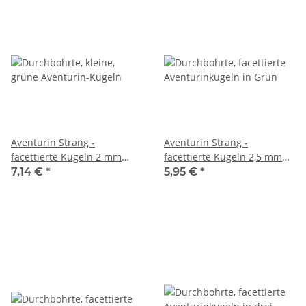
Aventurin Strang -
Aventurin Strang -
facettierte Kugeln 2 mm
facettierte Kugeln 2,5 mm
salbeigrün, Länge 38,5 cm
grün, Länge 38 cm /7671
7,14 €
*
5,95 €
*
/4512