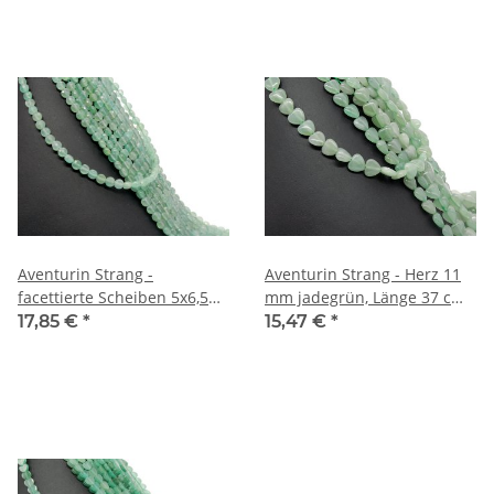
Aventurin Strang -
Aventurin Strang - Herz 11
facettierte Scheiben 5x6,5
mm jadegrün, Länge 37 cm
mm Grüntöne, Länge 38 cm
/5957
17,85 €
*
15,47 €
*
/6258