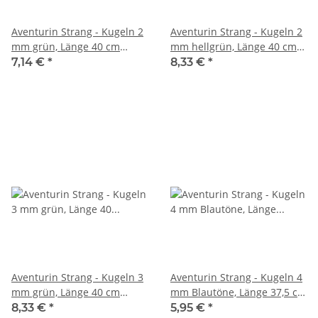
Aventurin Strang - Kugeln 2
Aventurin Strang - Kugeln 2
mm grün, Länge 40 cm
mm hellgrün, Länge 40 cm
/4380
/4394
7,14 €
*
8,33 €
*
Aventurin Strang - Kugeln 3
Aventurin Strang - Kugeln 4
mm grün, Länge 40 cm
mm Blautöne, Länge 37,5 cm
/1531
/4857
8,33 €
*
5,95 €
*