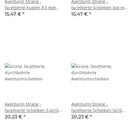
Aventurin Strang -
Aventurin Strang -
facettierte Kugeln 8,5 mm
facettierte Scheiben 3x4 mm
tricolor, silber schimmernd,
Blautöne, Länge 39,5 cm
15,47 €
*
15,47 €
*
Länge 38 cm /6841
/5489
Aventurin Strang -
Aventurin Strang -
facettierte Scheiben 5,5x10,5
facettierte Scheiben 5x10
mm Grüntöne, Länge 36,5
mm Grüntöne, Länge 36,5
20,23 €
*
20,23 €
*
cm /5964
cm /5963