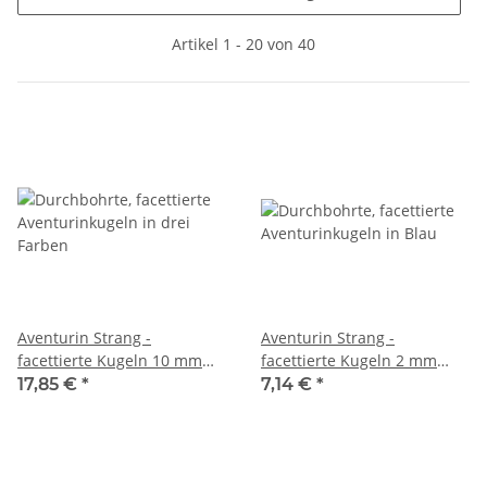
Artikel 1 - 20 von 40
Aventurin Strang -
Aventurin Strang -
facettierte Kugeln 10 mm
facettierte Kugeln 2 mm
tricolor, silber schimmernd,
Blautöne, Länge 39 cm /7660
17,85 €
*
7,14 €
*
Länge 38 cm /6842