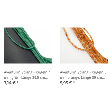
Aventurin Strang - Kugeln 4
Aventurin Strang - Kugeln 5
mm grün, Länge 39,5 cm
mm orange, Länge 39 cm
/1507
/4670
7,14 €
*
5,95 €
*