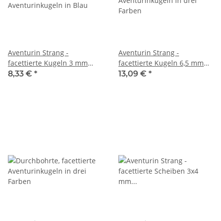
Aventurin Strang -
Aventurin Strang -
facettierte Kugeln 3 mm
facettierte Kugeln 6,5 mm
Blautöne, Länge 39 cm /7661
tricolor, silber schimmernd,
8,33 €
*
13,09 €
*
Länge 38 cm /6840