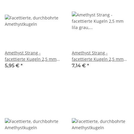
Amethyst Strang -
Amethyst Strang -
facettierte Kugeln 2,5 mm
facettierte Kugeln 2,5 mm
lila grau, Länge 39 cm /5626
lila grau, Länge 39,5 cm
5,95 €
*
7,14 €
*
/2378