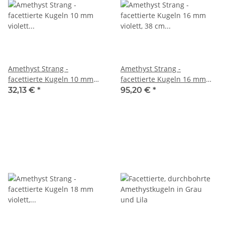
Amethyst Strang -
Amethyst Strang -
facettierte Kugeln 10 mm
facettierte Kugeln 16 mm
violett weiß, Länge 40 cm
violett, 38 cm /4111
32,13 €
*
95,20 €
*
/1148