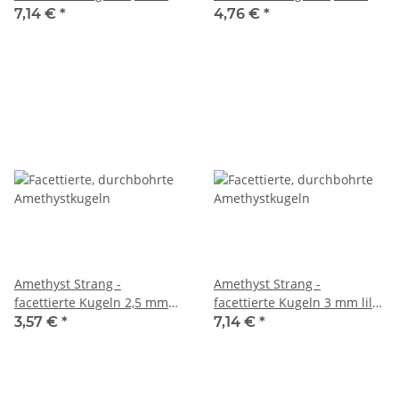
lila, Länge 38,5 cm /7829
lila, Länge 39 cm /6240
7,14 €
*
4,76 €
*
Amethyst Strang -
Amethyst Strang -
facettierte Kugeln 2,5 mm
facettierte Kugeln 3 mm lila
lila, Länge 39 cm /6536
grau, Länge 39 cm /5743
3,57 €
*
7,14 €
*