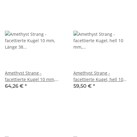
Amethyst Strang -
Amethyst Strang -
facettierte Kugel 10 mm,
facettierte Kugel, hell 10
Länge 38 cm /4117
mm, Länge 39 cm /4118
64,26 €
*
59,50 €
*