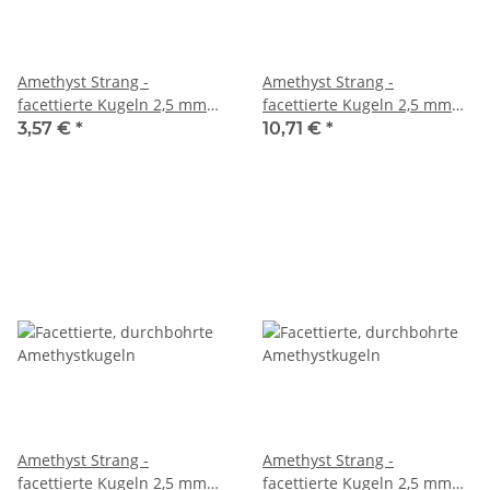
Amethyst Strang -
Amethyst Strang -
facettierte Kugeln 2,5 mm
facettierte Kugeln 2,5 mm
lila, Länge 38 cm /6544
lila, Länge 38,5 cm /5863
3,57 €
*
10,71 €
*
Amethyst Strang -
Amethyst Strang -
facettierte Kugeln 2,5 mm
facettierte Kugeln 2,5 mm