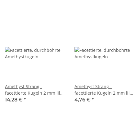
Amethyst Strang -
Amethyst Strang -
facettierte Kugeln 2 mm lila,
facettierte Kugeln 2 mm lila,
Länge 39 cm /5860
Länge 39 cm /6628
14,28 €
*
4,76 €
*