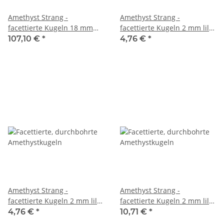
Amethyst Strang -
Amethyst Strang -
facettierte Kugeln 18 mm
facettierte Kugeln 2 mm lila
violett, Länge 38,5 cm /1694
grau, Länge 38,5 cm /7633
107,10 €
*
4,76 €
*
Amethyst Strang -
Amethyst Strang -
facettierte Kugeln 2 mm lila
facettierte Kugeln 2 mm lila,
grau, Länge 39 cm /5528
Länge 38,5 cm /7758
4,76 €
*
10,71 €
*