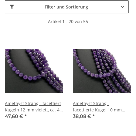
Filter und Sortierung
Artikel 1 - 20 von 55
Amethyst Strang - facettiert
Amethyst Strang -
Kugeln 12 mm violett, ca. 40
facettierte Kugel 10 mm
cm /4116
violett, 40 cm /4164
47,60 €
*
38,08 €
*