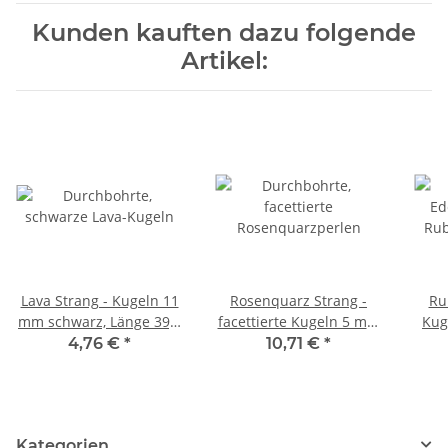
Kunden kauften dazu folgende
Artikel:
Lava Strang - Kugeln 11
Rosenquarz Strang -
Ru
mm schwarz, Länge 39,5
facettierte Kugeln 5 mm
Kug
cm /5057
rosa, Länge 38 cm /1986
L
4,76 €
*
10,71 €
*
Kategorien