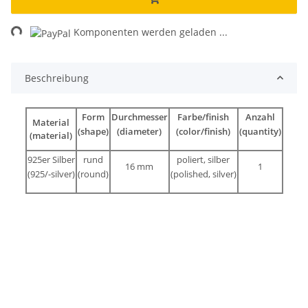
ng...
Komponenten werden geladen ...
Beschreibung
Form
Durchmesser
Farbe/finish
Anzahl
Material
(shape)
(diameter)
(color/finish)
(quantity)
(material)
925er Silber
rund
poliert, silber
16 mm
1
(925/-silver)
(round)
(polished, silver)