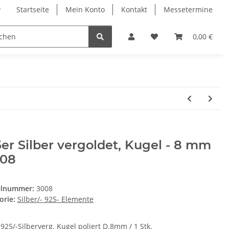
Startseite
Mein Konto
Kontakt
Messetermine
0,00 €
er Silber vergoldet, Kugel - 8 mm
008
elnummer:
3008
orie:
Silber/- 925- Elemente
925/-Silberverg. Kugel poliert D.8mm / 1 Stk.