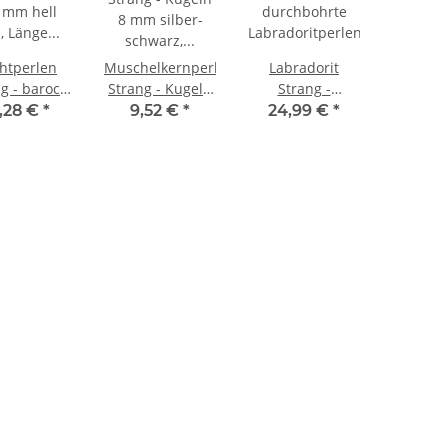
htperlen
Muschelkernperlen
Labradorit
g - barock
Strang - Kugeln
Strang -
 mm hell
8 mm silber-
facettierte
,28 €
*
9,52 €
*
24,99 €
*
, Länge 37
schwarz, 40,5
Kugeln 8 mm
m /7460
cm /1220
grau, bunt
schimmernd,
Länge 38 cm
/6857