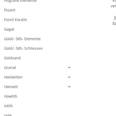
Filigrane Elemente
Fluorit
9
Fossil Koralle
K
ve
Gagat
Gold/- 585- Elemente
Gold/- 585- Schliessen
Goldsand
Granat
Halsketten
Hämatit
Howlith
Iolith
Jade