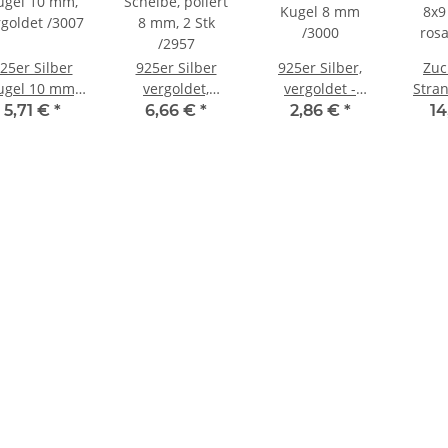
25er Silber
925er Silber
925er Silber,
Zuc
ugel 10 mm,
vergoldet,
vergoldet -
Stran
rgoldet /3007
Scheibe, poliert
Kugel 8 mm
8x9
5,71 €
*
6,66 €
*
2,86 €
*
14
8 mm, 2 Stk
/3000
rosa
/2957
c