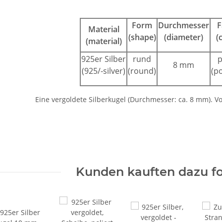
Form
Durchmesser
F
Material
(shape)
(diameter)
(
(material)
925er Silber
rund
p
8 mm
(925/-silver)
(round)
(po
Eine vergoldete Silberkugel (Durchmesser: ca. 8 mm). V
Kunden kauften dazu fo