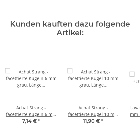
Kunden kauften dazu folgende
Artikel:
Achat Strang -
Achat Strang -
Lava
facettierte Kugeln 6 mm
facettierte Kugel 10 mm
mm s
grau, Länge 37 cm /1851
grau, Länge 38 cm /1853
7,14 €
*
11,90 €
*