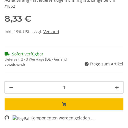
Achat Strang - facettierte Kugeln 8 mm grau, Länge 38 cm
/1852
8,33 €
inkl. 19% USt. , zzgl.
Versand
Sofort verfügbar
Lieferzeit:
2 - 3 Werktage
(DE - Ausland
Frage zum Artikel
abweichend)
ng...
Komponenten werden geladen ...