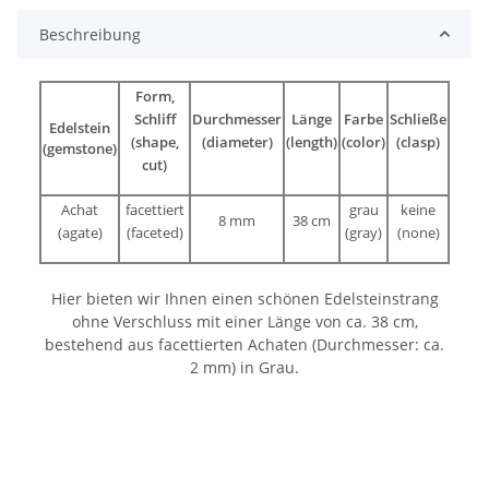
Beschreibung
Form,
Schliff
Durchmesser
Länge
Farbe
Schließe
Edelstein
(shape,
(diameter)
(length)
(color)
(clasp)
(gemstone)
cut)
Achat
facettiert
grau
keine
8 mm
38 cm
(agate)
(faceted)
(gray)
(none)
Hier bieten wir Ihnen einen schönen Edelsteinstrang
ohne Verschluss mit einer Länge von ca. 38 cm,
bestehend aus facettierten Achaten (Durchmesser: ca.
2 mm) in Grau.