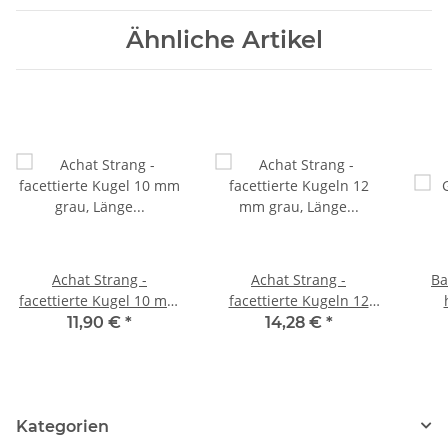
Ähnliche Artikel
Achat Strang -
Achat Strang -
Ba
facettierte Kugel 10 mm
facettierte Kugeln 12
grau, Länge 38 cm /1853
mm grau, Länge 37 cm
g
11,90 €
*
14,28 €
*
/1854
Kategorien