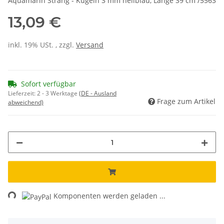
Aquamarin Strang - Kugeln 3 mm hellblau, Länge 39 cm /5563
13,09 €
inkl. 19% USt. , zzgl.
Versand
Sofort verfügbar
Lieferzeit:
2 - 3 Werktage
(DE - Ausland
Frage zum Artikel
abweichend)
ing...
Komponenten werden geladen ...