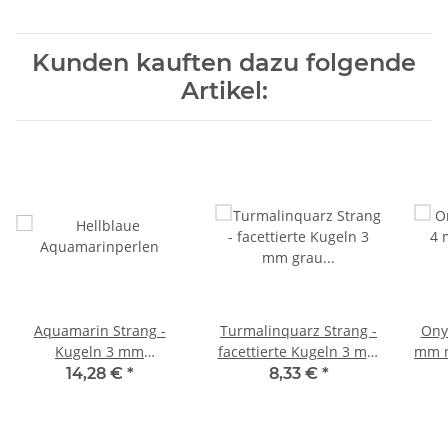
Kunden kauften dazu folgende
Artikel:
Aquamarin Strang -
Turmalinquarz Strang -
Ony
Kugeln 3 mm
facettierte Kugeln 3 mm
mm m
himmelblau, Länge 39
grau schwarz, Länge 39
14,28 €
*
8,33 €
*
cm /4228
cm /4373