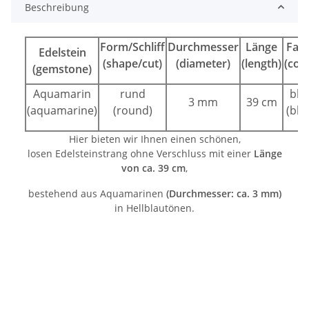
Beschreibung
Form/Schliff
Durchmesser
Länge
Far
Edelstein
(shape/cut)
(diameter)
(length)
(colo
(gemstone)
Aquamarin
rund
bla
3 mm
39 cm
(aquamarine)
(round)
(blu
Hier bieten wir Ihnen einen schönen,
losen Edelsteinstrang ohne Verschluss mit einer
Länge
von ca. 39 cm
,
bestehend aus Aquamarinen
(Durchmesser: ca. 3 mm)
in Hellblautönen.