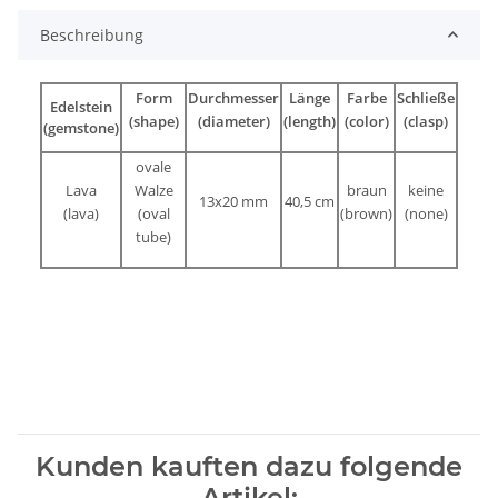
Beschreibung
Form
Durchmesser
Länge
Farbe
Schließe
Edelstein
(shape)
(diameter)
(length)
(color)
(clasp)
(gemstone)
ovale
Lava
Walze
braun
keine
13x20 mm
40,5 cm
(lava)
(oval
(brown)
(none)
tube)
Kunden kauften dazu folgende
Artikel: