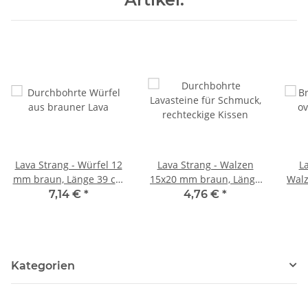
Lava Strang - Würfel 12
Lava Strang - Walzen
La
mm braun, Länge 39 cm
15x20 mm braun, Länge
Walz
/5167
40 cm /5164
L
7,14 €
*
4,76 €
*
Kategorien