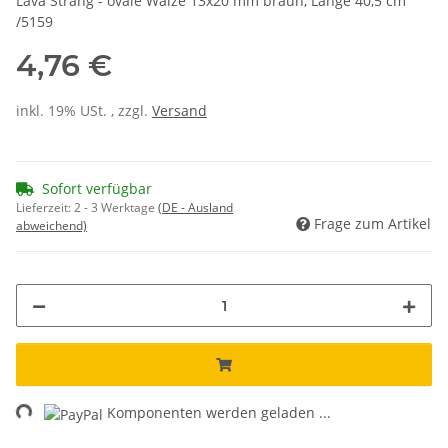
Lava Strang - ovale Walze 13x20 mm braun, Länge 40,5 cm
/5159
4,76 €
inkl. 19% USt. , zzgl.
Versand
Sofort verfügbar
Lieferzeit:
2 - 3 Werktage
(DE - Ausland
Frage zum Artikel
abweichend)
ng...
Komponenten werden geladen ...