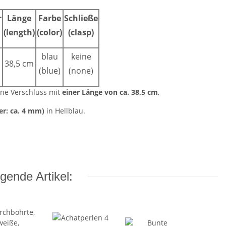
r
Länge
Farbe
Schließe
(length)
(color)
(clasp)
blau
keine
38,5 cm
(blue)
(none)
hne Verschluss mit
einer Länge von ca. 38,5 cm
,
r: ca. 4 mm)
in Hellblau.
gende Artikel: