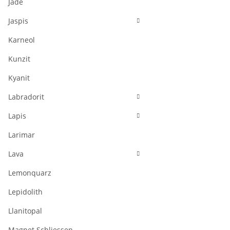
Jade
Jaspis
Karneol
Kunzit
Kyanit
Labradorit
Lapis
Larimar
Lava
Lemonquarz
Lepidolith
Llanitopal
Magnet Schliessen