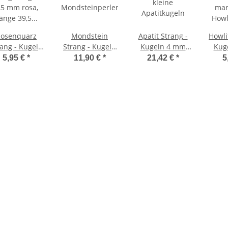
osenquarz
Mondstein
Apatit Strang -
Howli
rang - Kugeln
Strang - Kugeln
Kugeln 4 mm
Kug
,5 mm rosa,
5 mm weiß,
hellblau, Länge
5,95 €
*
11,90 €
*
21,42 €
*
5
nge 39,5 cm
Länge 39 cm
40 cm /4366
mar
/1523
/4567
Län