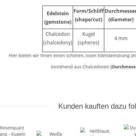
Form/Schliff
Durchmesse
Edelstein
(shape/cut)
(diameter)
(gemstone)
Chalcedon
Kugel
4 mm
(chalcedony)
(spheres)
Hier bieten wir Ihnen einen schönen, losen Edelsteinstrang o
bestehend aus Chalcedonen
(Durchmesse
Kunden kauften dazu fol