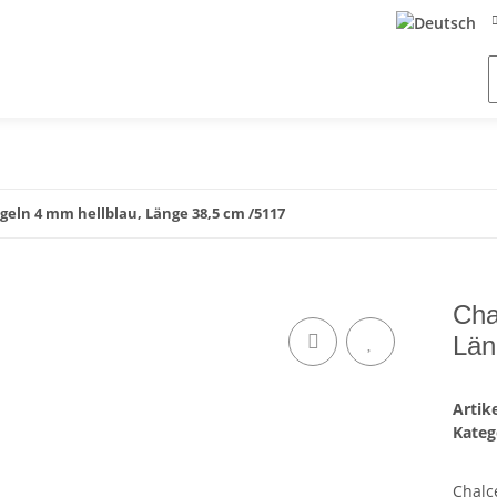
geln 4 mm hellblau, Länge 38,5 cm /5117
Cha
Län
Arti
Kateg
Chalc