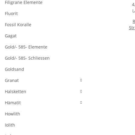
Filigrane Elemente
Fluorit
R
Fossil Koralle
St
4
Gagat
Lä
Gold/- 585- Elemente
Gold/- 585- Schliessen
Goldsand
Granat
Halsketten
Hämatit
Howlith
Iolith