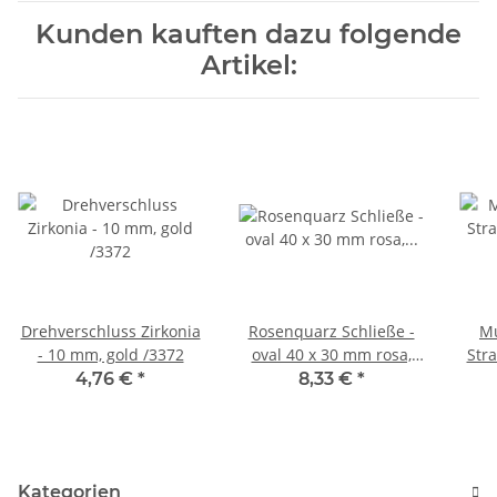
Kunden kauften dazu folgende
Artikel:
Drehverschluss Zirkonia
Rosenquarz Schließe -
Mu
- 10 mm, gold /3372
oval 40 x 30 mm rosa,
Str
versilbert/3226
mult
4,76 €
*
8,33 €
*
Kategorien