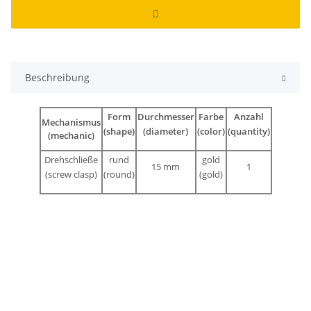
Beschreibung
Form
Durchmesser
Farbe
Anzahl
Mechanismus
(shape)
(diameter)
(color)
(quantity)
(mechanic)
Drehschließe
rund
gold
15 mm
1
(screw clasp)
(round)
(gold)