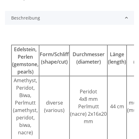
Beschreibung
Edelstein,
Form/Schliff
Durchmesser
Länge
F
Perlen
(shape/cut)
(diameter)
(length)
(c
(gemstone,
pearls)
Amethyst,
Peridot,
Peridot
Biwa,
4x8 mm
Perlmutt
diverse
mult
Perlmutt
44 cm
(amethyst,
(various)
(mult
(nacre) 2x16x20
peridot,
mm
biwa,
nacre)