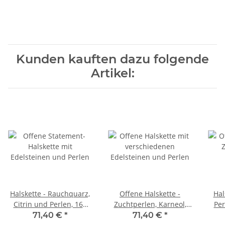
Kunden kauften dazu folgende
Artikel:
Halskette - Rauchquarz,
Offene Halskette -
Hal
Citrin und Perlen, 160
Zuchtperlen, Karneol,
Per
cm /9609
Citrin 168 cm /9675
Lä
71,40 €
*
71,40 €
*