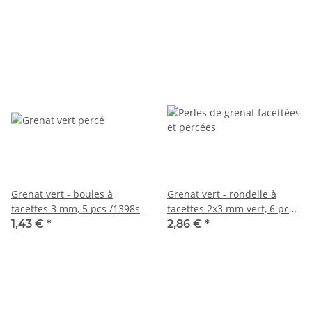
Grenat vert - boules à
Grenat vert - rondelle à
facettes 3 mm, 5 pcs /1398s
facettes 2x3 mm vert, 6 pcs
/4135s
1,43 €
*
2,86 €
*