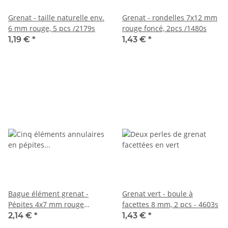
Grenat - taille naturelle env.
Grenat - rondelles 7x12 mm
6 mm rouge, 5 pcs /2179s
rouge foncé, 2pcs /1480s
1,19 €
*
1,43 €
*
Bague élément grenat -
Grenat vert - boule à
Pépites 4x7 mm rouge
facettes 8 mm, 2 pcs - 4603s
pourpre, 5 pcs /R068
2,14 €
*
1,43 €
*