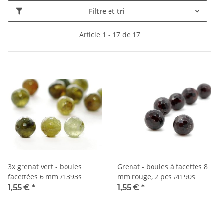
Filtre et tri
Article 1 - 17 de 17
3x grenat vert - boules
Grenat - boules à facettes 8
facettées 6 mm /1393s
mm rouge, 2 pcs /4190s
1,55 €
*
1,55 €
*