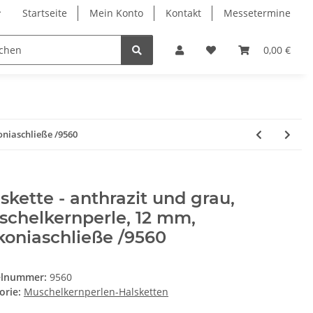
Startseite
Mein Konto
Kontakt
Messetermine
0,00 €
oniaschließe /9560
skette - anthrazit und grau,
chelkernperle, 12 mm,
koniaschließe /9560
elnummer:
9560
orie:
Muschelkernperlen-Halsketten