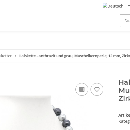
sketten
Halskette - anthrazit und grau, Muschelkernperle, 12 mm, Zirk
Hal
Mus
Zir
Artik
Kateg