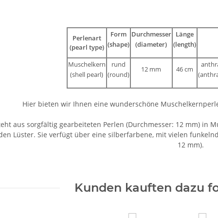
Form
Durchmesser
Länge
Perlenart
(shape)
(diameter)
(length)
(pearl type)
Muschelkern
rund
anthr
12 mm
46 cm
(shell pearl)
(round)
(anthra
Hier bieten wir Ihnen eine wunderschöne Muschelkernperle
teht aus sorgfältig gearbeiteten Perlen (Durchmesser: 12 mm) in M
en Lüster. Sie verfügt über eine silberfarbene, mit vielen funkel
12 mm).
Kunden kauften dazu fo