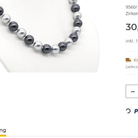
9560/
Zirko
30
inkl. 
K
Lieferz
Loading...
ung