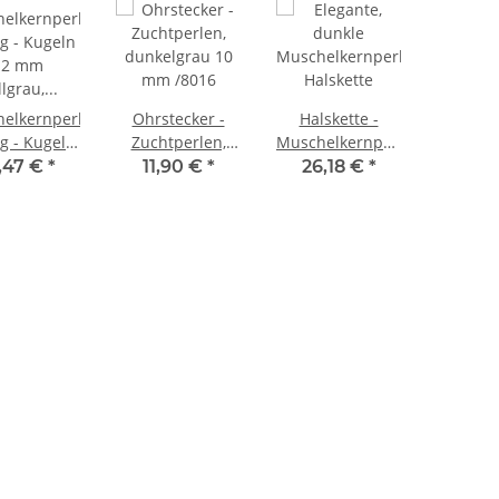
elkernperlen
Ohrstecker -
Halskette -
g - Kugeln
Zuchtperlen,
Muschelkernperlen
 hellgrau,
dunkelgrau 10
10 mm
,47 €
*
11,90 €
*
26,18 €
*
ge 41 cm
mm /8016
multicolor /9823
/1198