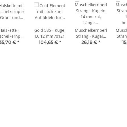
Halskette -
Gold 585 - Kugel
Muschelkernperlen
Musch
chelkernperlen
D. 12 mm /0121
Strang - Kugeln
Stran
 mm grünes
14 mm rot,
12 mm
35,70 €
*
104,65 €
*
26,18 €
*
15
multicolor,
Länge 42 cm
Län
koniaschließe
/1192
/9756