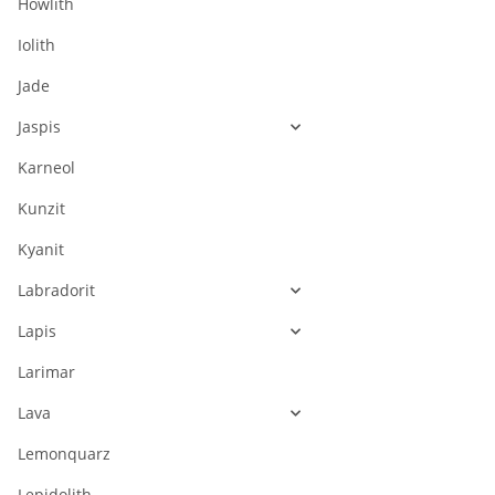
Howlith
Iolith
Jade
Jaspis
Karneol
Kunzit
Kyanit
Labradorit
Lapis
Larimar
Lava
Lemonquarz
Lepidolith