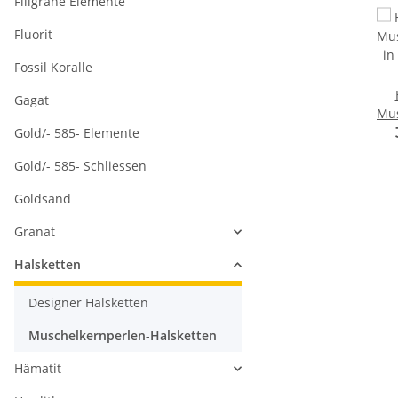
Filigrane Elemente
Fluorit
Fossil Koralle
Gagat
Mus
14
Gold/- 585- Elemente
Gold/- 585- Schliessen
Zir
Goldsand
Granat
Halsketten
Designer Halsketten
Muschelkernperlen-Halsketten
Hämatit