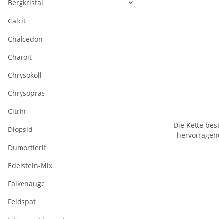
Bergkristall
Calcit
Chalcedon
Charoit
Chrysokoll
Chrysopras
Citrin
Die Kette bes
Diopsid
hervorragend
Dumortierit
Edelstein-Mix
Falkenauge
Feldspat