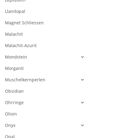
Llanitopal
Magnet Schliessen
Malachit
Malachit-Azurit
Mondstein
Morganit
Muschelkernperlen
Obsidian
Ohrringe
Olivin
Onyx
Opal