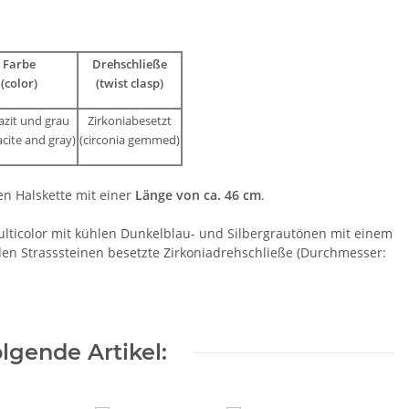
Farbe
Drehschließe
(color)
(twist clasp)
azit und grau
Zirkoniabesetzt
cite and gray)
(circonia gemmed)
n Halskette mit einer
Länge von ca. 46 cm
.
ulticolor mit kühlen Dunkelblau- und Silbergrautönen mit einem
nden Strasssteinen besetzte Zirkoniadrehschließe (Durchmesser:
lgende Artikel: