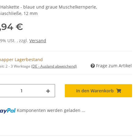
 Halskette - blaue und graue Muschelkernperle,
niaschließe, 12 mm
,94 €
19% USt. , zzgl.
Versand
napper Lagerbestand
Frage zum Artikel
eit:
2 - 3 Werktage
(DE - Ausland abweichend)
In den Warenkorb
Komponenten werden geladen ...