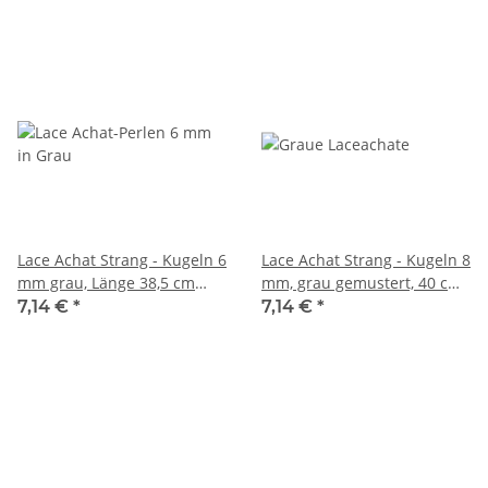
Lace Achat Strang - Kugeln 6
Lace Achat Strang - Kugeln 8
mm grau, Länge 38,5 cm
mm, grau gemustert, 40 cm
/4522
/4526
7,14 €
*
7,14 €
*