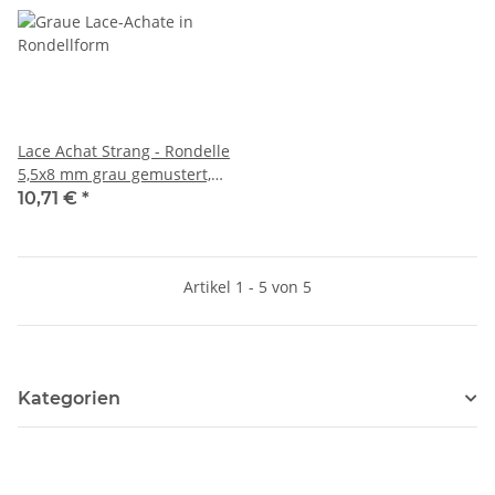
Lace Achat Strang - Rondelle
5,5x8 mm grau gemustert,
38,5cm /4326
10,71 €
*
Artikel 1 - 5 von 5
Kategorien