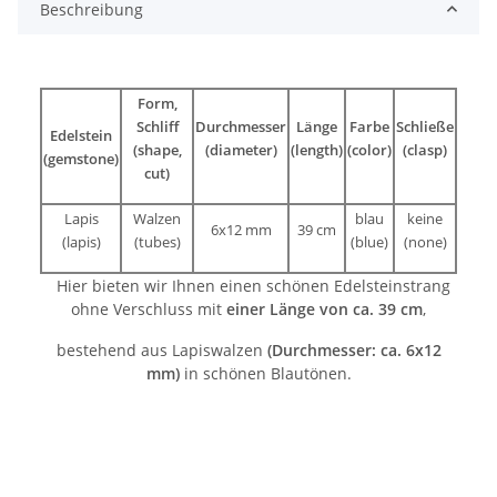
Beschreibung
Form,
Schliff
Durchmesser
Länge
Farbe
Schließe
Edelstein
(shape,
(diameter)
(length)
(color)
(clasp)
(gemstone)
cut)
Lapis
Walzen
blau
keine
6x12 mm
39 cm
(lapis)
(tubes)
(blue)
(none)
Hier bieten wir Ihnen einen schönen Edelsteinstrang
ohne Verschluss mit
einer Länge von ca. 39 cm
,
bestehend aus Lapiswalzen
(Durchmesser: ca. 6x12
mm)
in schönen Blautönen.