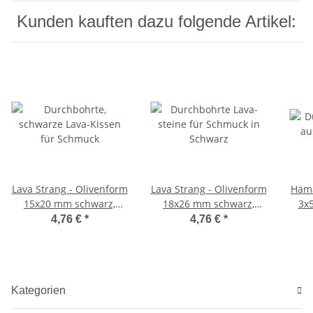
Kunden kauften dazu folgende Artikel:
Lava Strang - Olivenform
Lava Strang - Olivenform
Häma
15x20 mm schwarz,
18x26 mm schwarz,
3x5
Länge 40 cm /5082
Länge 40,5 cm /5109
4,76 €
*
4,76 €
*
Kategorien