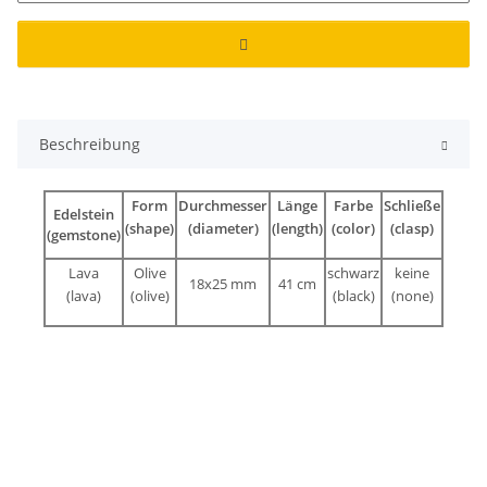
Beschreibung
Form
Durchmesser
Länge
Farbe
Schließe
Edelstein
(shape)
(diameter)
(length)
(color)
(clasp)
(gemstone)
Lava
Olive
schwarz
keine
18x25 mm
41 cm
(lava)
(olive)
(black)
(none)