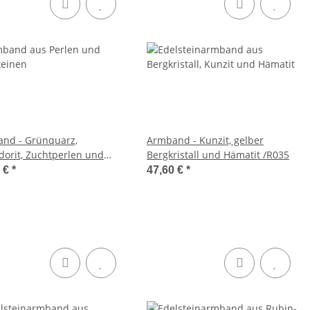
nd - Grünquarz,
Armband - Kunzit, gelber
dorit, Zuchtperlen und
Bergkristall und Hämatit /R035
it /R043
0 €
*
47,60 €
*