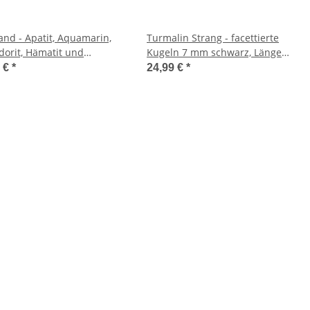
nd - Apatit, Aquamarin,
Turmalin Strang - facettierte
dorit, Hämatit und
Kugeln 7 mm schwarz, Länge
perlen /R060
39,5 cm /1522
0 €
*
24,99 €
*