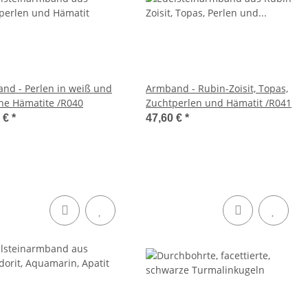
nd - Perlen in weiß und
Armband - Rubin-Zoisit, Topas,
ne Hämatite /R040
Zuchtperlen und Hämatit /R041
0 €
*
47,60 €
*