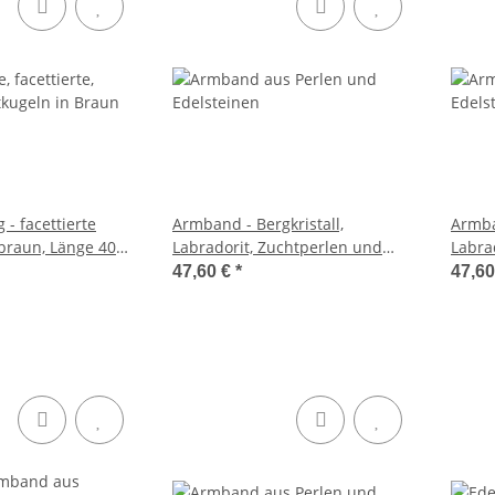
 - facettierte
Armband - Bergkristall,
Armba
braun, Länge 40
Labradorit, Zuchtperlen und
Labra
Hämatit /R042
Hämat
47,60 €
*
47,6