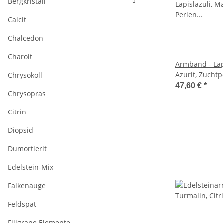
Bergkristall
Calcit
Chalcedon
Charoit
Armband - Lapi
Azurit, Zucht
Chrysokoll
/R039
47,60 €
*
Chrysopras
Citrin
Diopsid
Dumortierit
Edelstein-Mix
Falkenauge
Feldspat
Filigrane Elemente