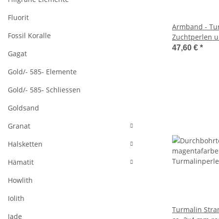
Fluorit
Armband - Turm
Fossil Koralle
Zuchtperlen u
47,60 €
*
Gagat
Gold/- 585- Elemente
Gold/- 585- Schliessen
Goldsand
Granat
Halsketten
Hämatit
Howlith
Iolith
Turmalin Stran
Jade