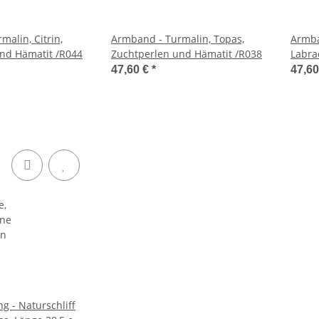
alin, Citrin,
Armband - Turmalin, Topas,
Armba
nd Hämatit /R044
Zuchtperlen und Hämatit /R038
Labra
Zucht
47,60 €
*
47,6
g - Naturschliff