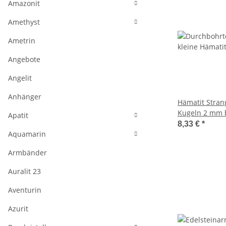
Amazonit
Amethyst
Ametrin
Angebote
Angelit
Anhänger
Hämatit Strang
Kugeln 2 mm 
Apatit
cm /4060
8,33 €
*
Aquamarin
Armbänder
Auralit 23
Aventurin
Azurit