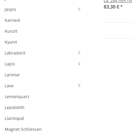
ca. 2x4 mm ro
/R191
83,30 €
*
Jaspis
Karneol
Kunzit
Kyanit
Labradorit
Lapis
Larimar
Lava
Lemonquarz
Lepidolith
Llanitopal
Magnet Schliessen