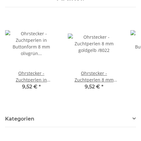
Ohrstecker -
Ohrstecker -
Zuchtperlen in
Zuchtperlen 8 mm
Buttonform 8 mm
goldgelb /8022
Bu
9,52 €
*
9,52 €
*
olivgrün /8026
Kategorien