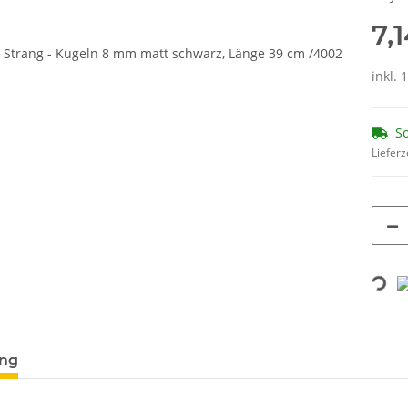
7,
inkl. 
So
Lieferz
Loading...
ung