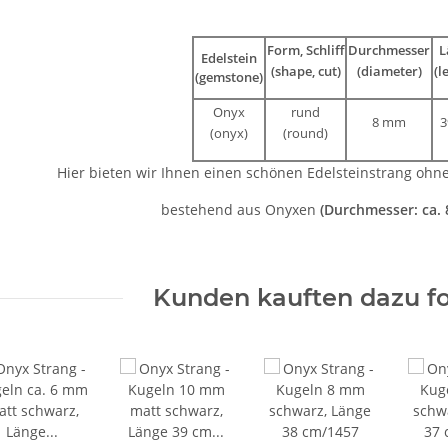
Form, Schliff
Durchmesser
L
Edelstein
(shape, cut)
(diameter)
(l
(gemstone)
Onyx
rund
8 mm
3
(onyx)
(round)
Hier bieten wir Ihnen einen schönen Edelsteinstrang ohn
bestehend aus Onyxen
(Durchmesser: ca.
Kunden kauften dazu fo