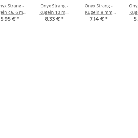
nyx Strang -
Onyx Strang -
Onyx Strang -
Onyx
eln ca. 6 mm
Kugeln 10 mm
Kugeln 8 mm
Kug
tt schwarz,
matt schwarz,
schwarz, Länge
schw
5,95 €
*
8,33 €
*
7,14 €
*
5
nge 39,5 cm
Länge 39 cm
38 cm/1457
37 
/4008
/4003