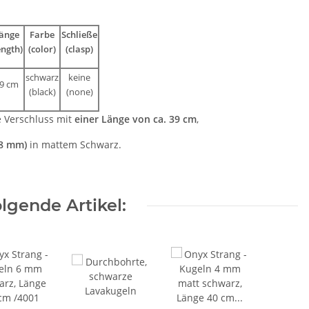
änge
Farbe
Schließe
ength)
(color)
(clasp)
schwarz
keine
9 cm
(black)
(none)
e Verschluss mit
einer Länge von ca. 39 cm
,
 8 mm)
in mattem Schwarz.
lgende Artikel: