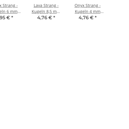
 Strang -
Lava Strang -
Onyx Strang -
eln 6 mm
Kugeln 8,5 mm
Kugeln 4 mm
arz, Länge
schwarz, Länge
matt schwarz,
,95 €
*
4,76 €
*
4,76 €
*
cm /4001
39,5 cm /5058
Länge 40 cm
/4007