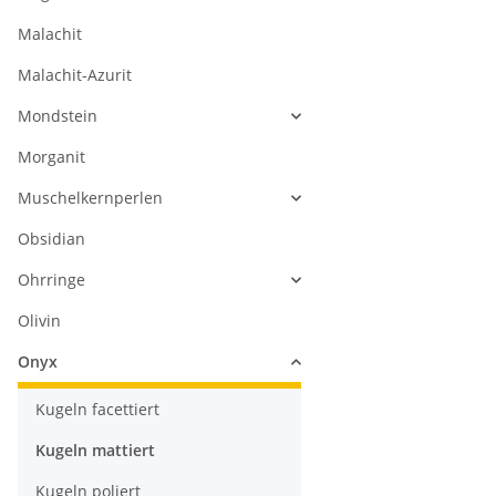
Malachit
Malachit-Azurit
Mondstein
Morganit
Muschelkernperlen
Obsidian
Ohrringe
Olivin
Onyx
Kugeln facettiert
Kugeln mattiert
Kugeln poliert