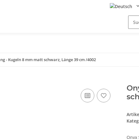
ng - Kugeln 8 mm matt schwarz, Länge 39 cm /4002
On
sc
Artik
Kateg
Onyx 