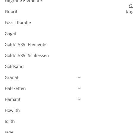
Filigrane Elemente
O
Fluorit
Kug
ma
Fossil Koralle
Lä
Gagat
Gold/- 585- Elemente
Gold/- 585- Schliessen
Goldsand
Granat
Halsketten
Hämatit
Howlith
Iolith
Jade