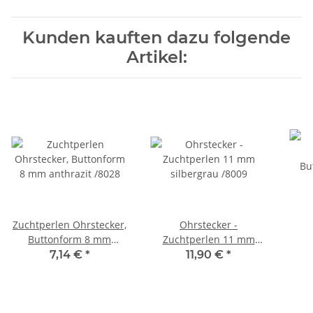
Kunden kauften dazu folgende
Artikel:
Zuchtperlen Ohrstecker,
Ohrstecker -
Buttonform 8 mm
Zuchtperlen 11 mm
anthrazit /8028
silbergrau /8009
Bu
7,14 €
*
11,90 €
*