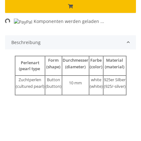
ng...
Komponenten werden geladen ...
Beschreibung
Form
Durchmesser
Farbe
Material
Perlenart
(shape)
(diameter)
(color)
(material)
(pearl type
Zuchtperlen
Button
white
925er Silber
10 mm
(cultured pearl)
(button)
(white)
(925/-silver)