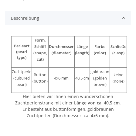
Beschreibung
Form,
Perleart
Schliff
Durchmesser
Länge
Farbe
Schließe
(pearl
(shape,
(diameter)
(length)
(color)
(clasp)
type)
cut)
Zuchtperle
goldbraun
Button
keine
(cultured
4x6 mm
40,5 cm
(golden
(button)
(none)
pearl)
brown)
Hier bieten wir Ihnen einen wunderschönen
Zuchtperlenstrang mit einer
Länge von ca. 40,5 cm
.
Er besteht aus buttonförmigen, goldbraunen
Zuchtperlen (Durchmesser: ca. 4x6 mm).