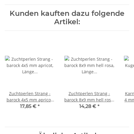
Kunden kauften dazu folgende
Artikel:
Zuchtperlen Strang -
Zuchtperlen Strang -
Karn
barock 4x5 mm apricot,
barock 8x9 mm hell rosa,
4 mm
Länge 40,5 cm /7232
Länge 37 cm /7460
17,85 €
*
14,28 €
*