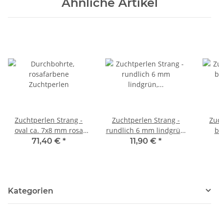
Ähnliche Artikel
Zuchtperlen Strang -
Zuchtperlen Strang -
Zu
oval ca. 7x8 mm rosa
rundlich 6 mm lindgrün,
b
multicolor, Länge 40 cm
Länge 41 cm /7082
grü
71,40 €
*
11,90 €
*
/7065
Kategorien