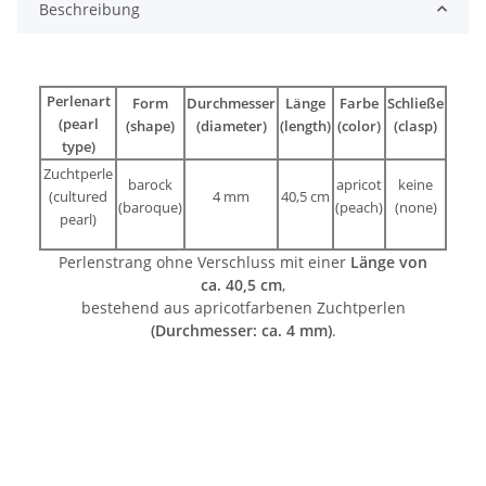
Beschreibung
Perlenart
Form
Durchmesser
Länge
Farbe
Schließe
(pearl
(shape)
(diameter)
(length)
(color)
(clasp)
type)
Zuchtperle
barock
apricot
keine
(cultured
4 mm
40,5 cm
(baroque)
(peach)
(none)
pearl)
Perlenstrang ohne Verschluss mit einer
Länge von
ca. 40,5 cm
,
bestehend aus apricotfarbenen Zuchtperlen
(Durchmesser: ca. 4 mm)
.