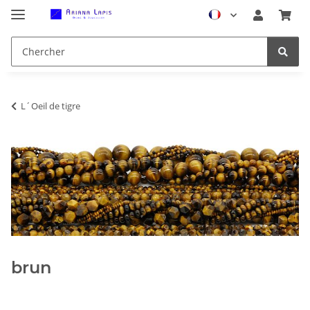
L´Oeil de tigre
brun