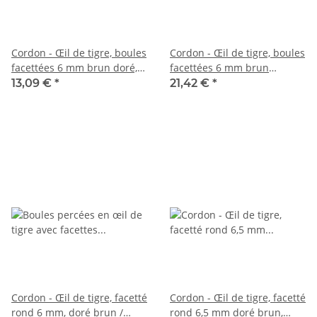
Cordon - Œil de tigre, boules
Cordon - Œil de tigre, boules
facettées 6 mm brun doré,
facettées 6 mm brun
reflets argentés, longueur
caramel, reflets argentés,
13,09 €
*
21,42 €
*
37,5 cm /6834
longueur 38 cm /6853
Cordon - Œil de tigre, facetté
Cordon - Œil de tigre, facetté
rond 6 mm, doré brun /
rond 6,5 mm doré brun,