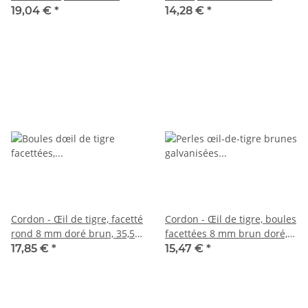
5098
37,5cm /3962
19,04 €
*
14,28 €
*
Cordon - Œil de tigre, facetté
Cordon - Œil de tigre, boules
rond 8 mm doré brun, 35,5
facettées 8 mm brun doré,
cm /3963
reflets argentés, longueur
17,85 €
*
15,47 €
*
37,5 cm /6835