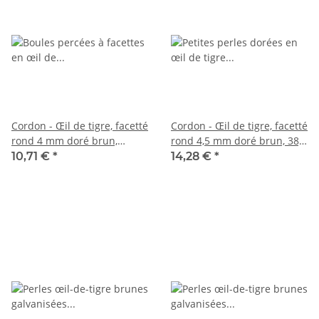
Cordon - Œil de tigre, facetté
Cordon - Œil de tigre, facetté
rond 4 mm doré brun,
rond 4,5 mm doré brun, 38,5
36,5cm /3961
cm /3894
10,71 €
*
14,28 €
*