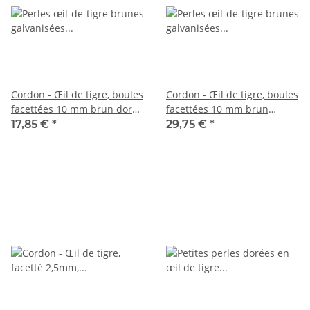
Cordon - Œil de tigre, boules
Cordon - Œil de tigre, boules
facettées 10 mm brun doré,
facettées 10 mm brun
reflets argentés, longueur
caramel, reflets argentés,
17,85 €
*
29,75 €
*
38,5 cm /6836
longueur 37,5 cm /6855