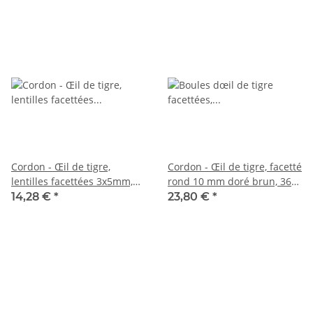
Cordon - Œil de tigre,
Cordon - Œil de tigre, facetté
lentilles facettées 3x5mm,
rond 10 mm doré brun, 36
doré brun, longueur 38,5cm
cm /3964
14,28 €
*
23,80 €
*
/5606