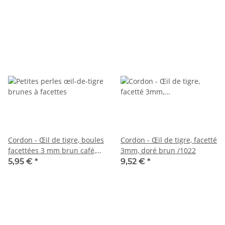
Cordon - Œil de tigre, boules
Cordon - Œil de tigre, facetté
facettées 3 mm brun café,
3mm, doré brun /1022
longueur 38,5 cm /6658
5,95 €
*
9,52 €
*