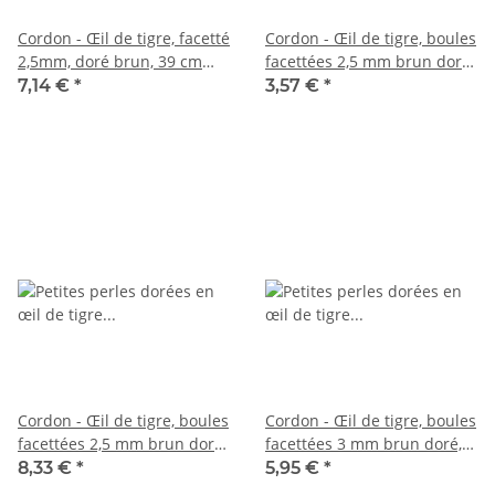
Cordon - Œil de tigre, facetté
Cordon - Œil de tigre, boules
2,5mm, doré brun, 39 cm
facettées 2,5 mm brun doré,
/1835
longueur 38,5 cm /6541
7,14 €
*
3,57 €
*
Cordon - Œil de tigre, boules
Cordon - Œil de tigre, boules
facettées 2,5 mm brun doré,
facettées 3 mm brun doré,
longueur 39 cm /6319
longueur 38,5 cm /6234
8,33 €
*
5,95 €
*