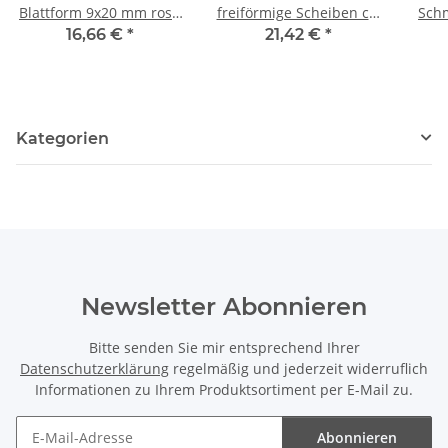
Blattform 9x20 mm rosa
freiförmige Scheiben ca.
Schm
- 30 Stk. /1258
10x14 mm rosa, 40 cm
18x2
16,66 €
*
21,42 €
*
/1266
me
Kategorien
Newsletter Abonnieren
Bitte senden Sie mir entsprechend Ihrer
Datenschutzerklärung
regelmäßig und jederzeit widerruflich
Informationen zu Ihrem Produktsortiment per E-Mail zu.
Abonnieren