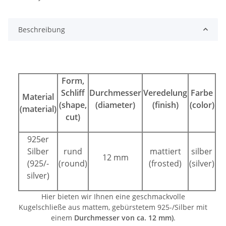
Beschreibung
Form,
Schliff
Durchmesser
Veredelung
Farbe
Material
(shape,
(diameter)
(finish)
(color)
(material)
cut)
925er
Silber
rund
mattiert
silber
12 mm
(925/-
(round)
(frosted)
(silver)
silver)
Hier bieten wir Ihnen eine geschmackvolle
Kugelschließe aus mattem, gebürstetem 925-/Silber mit
einem
Durchmesser von ca. 12 mm)
.