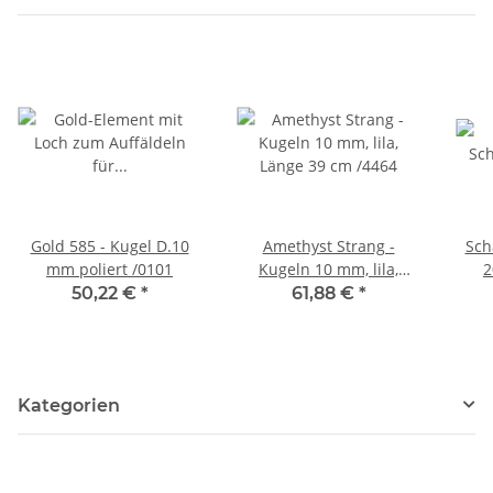
Gold 585 - Kugel D.10
Amethyst Strang -
Sch
mm poliert /0101
Kugeln 10 mm, lila,
2
Länge 39 cm /4464
50,22 €
*
61,88 €
*
Kategorien