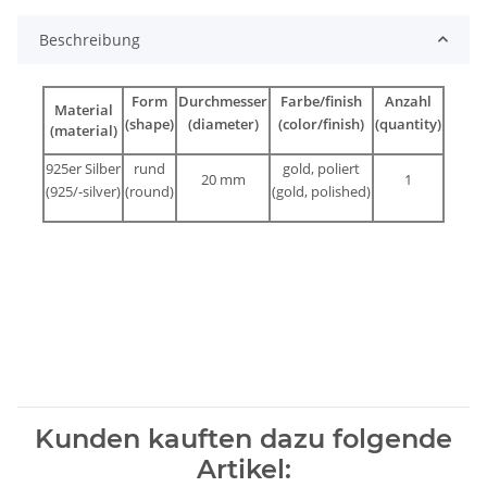
Beschreibung
Form
Durchmesser
Farbe/finish
Anzahl
Material
(shape)
(diameter)
(color/finish)
(quantity)
(material)
925er Silber
rund
gold, poliert
20 mm
1
(925/-silver)
(round)
(gold, polished)
Kunden kauften dazu folgende
Artikel: