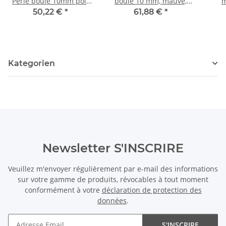
Perle boule 10mm poli
boule 10 mm, mauve,
m
/0101
longueur 39 cm /4464
50,22 €
*
61,88 €
*
Kategorien
Newsletter S'INSCRIRE
Veuillez m'envoyer régulièrement par e-mail des informations
sur votre gamme de produits, révocables à tout moment
conformément à votre
déclaration de protection des
données
.
S'INSCRIRE