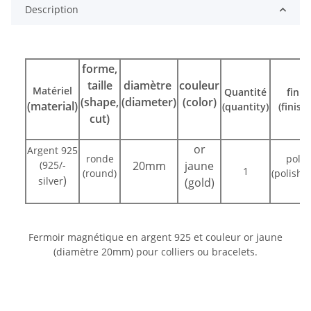
Description
forme,
taille
diamètre
couleur
Matériel
Quantité
fini
(shape,
(diameter)
(color)
(material)
(quantity)
(finish)
cut)
or
Argent 925
ronde
poli
(925/-
20mm
jaune
1
(round)
(polishe
)
silver
(gold)
Fermoir magnétique en argent 925 et couleur or jaune
(diamètre 20mm) pour colliers ou bracelets.