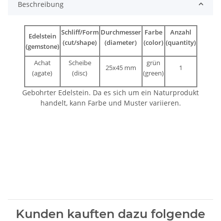
Beschreibung
Schliff/Form
Durchmesser
Farbe
Anzahl
Edelstein
(cut/shape)
(diameter)
(color)
(quantity)
(gemstone)
Achat
Scheibe
grün
25x45 mm
1
(agate)
(disc)
(green)
Gebohrter Edelstein. Da es sich um ein Naturprodukt
handelt, kann Farbe und Muster variieren.
Kunden kauften dazu folgende