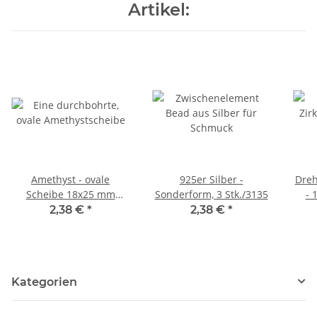
Artikel:
Amethyst - ovale
925er Silber -
Dreh
Scheibe 18x25 mm
Sonderform, 3 Stk./3135
- 
violett /R124
2,38 €
*
2,38 €
*
Kategorien