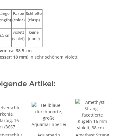
Länge
Farbe
Schließe
length)
(color)
(clasp)
violett
keine
8,5 cm
(violet)
(none)
von ca. 38,5 cm
.
esser: 18 mm)
in sehr schönem Violett.
lgende Artikel:
tverschluss,
Aquamarin
Amethyst Strang