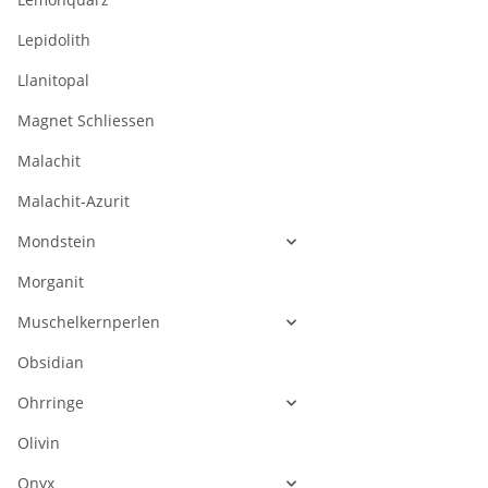
Lepidolith
Llanitopal
Magnet Schliessen
Malachit
Malachit-Azurit
Mondstein
Morganit
Muschelkernperlen
Obsidian
Ohrringe
Olivin
Onyx