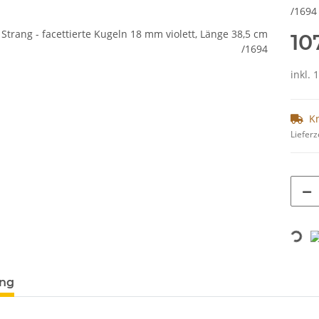
/1694
10
inkl. 
K
Lieferz
Loading...
terkarten anzeigen
ung