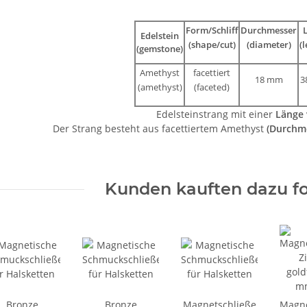
Form/Schliff
Durchmesser
Edelstein
(shape/cut)
(diameter)
(
(gemstone)
Amethyst
facettiert
18 mm
3
(amethyst)
(faceted)
Edelsteinstrang mit einer
Länge 
Der Strang besteht aus facettiertem Amethyst
(Durchm
Kunden kauften dazu fo
Bronze
Bronze
Magnetschließe
Magne