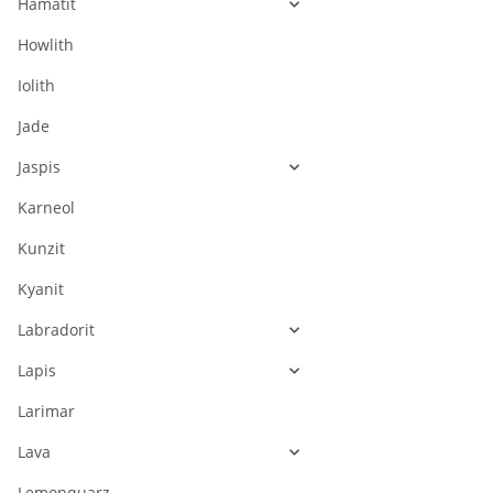
Hämatit
Howlith
Iolith
Jade
Jaspis
Karneol
Kunzit
Kyanit
Labradorit
Lapis
Larimar
Lava
Lemonquarz