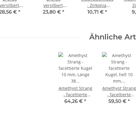
versilbert,
versilbert,
- Zirkonia,
Z
gnetschließe
Magnetschließe
goldfarbig, 18
gold
28,56 €
*
23,80 €
*
10,71 €
*
9
gebürstet, 20
- gebürstet, 18
mm /3666
mm
mm /3069
mm /3071
Ähnliche Art
Amethyst Strang
Amethyst Strang
- facettierte
- facettierte
Kugel 10 mm,
Kugel, hell 10
64,26 €
*
59,50 €
*
Länge 38 cm
mm, Länge 39
/4117
cm /4118