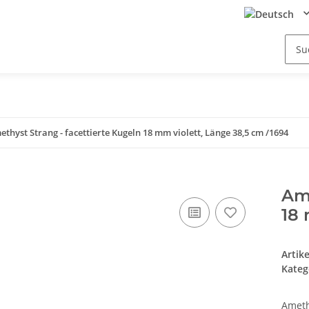
thyst Strang - facettierte Kugeln 18 mm violett, Länge 38,5 cm /1694
Ame
18 
Artik
Kateg
Ameth